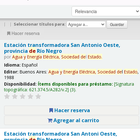
|
|
Seleccionar títulos para:
Hacer reserva
Estación transformadora San Antonio Oeste,
provincia
de
Río Negro
por
Agua
y
Energía
Eléctrica,
Sociedad
de
l
Estado
.
Idioma:
Español
Editor:
Buenos Aires:
Agua
y
Energía
Eléctrica,
Sociedad
de
l
Estado
,
1988
Disponibilidad:
Ítems disponibles para préstamo:
Signatura
topográfica:
621.374.5/A282/v.2
(3).
Hacer reserva
Agregar al carrito
Estación transformadora San Antoni Oeste,
provincia
de
Río Negro