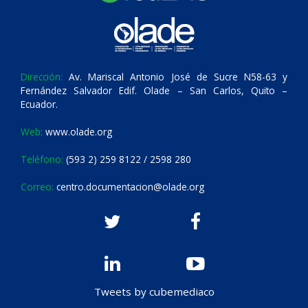
Dirección:
Av. Mariscal Antonio José de Sucre N58-63 y
Fernández Salvador Edif. Olade – San Carlos, Quito –
Ecuador.
Web:
www.olade.org
Teléfono:
(593 2) 259 8122 / 2598 280
Correo:
centro.documentacion@olade.org
Tweets by cubemediaco