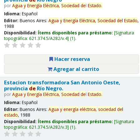
por
Agua
y
Energía
Eléctrica,
Sociedad
de
l
Estado
.
Idioma:
Español
Editor:
Buenos Aires:
Agua
y
Energía
Eléctrica,
Sociedad
de
l
Estado
,
1988
Disponibilidad:
Ítems disponibles para préstamo:
Signatura
topográfica:
621.374.5/A282/v.4
(1).
Hacer reserva
Agregar al carrito
Estacion transformadora San Antonio Oeste,
provincia
de
Río Negro.
por
Agua
y
Energía
Eléctrica,
Sociedad
de
l
Estado
.
Idioma:
Español
Editor:
Buenos Aires:
Agua
y
energía
eléctrica,
sociedad
de
l
estado
, 1988
Disponibilidad:
Ítems disponibles para préstamo:
Signatura
topográfica:
621.374.5/A282/v.3
(1).