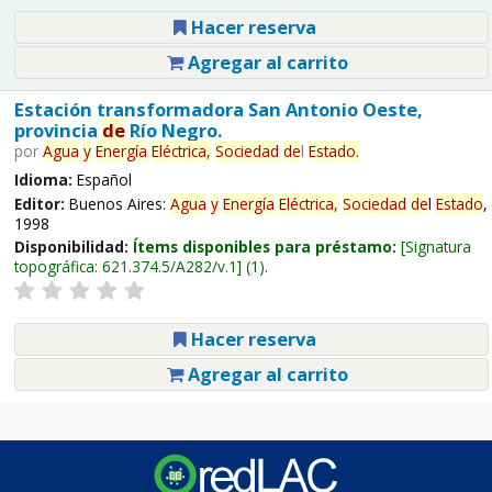
Hacer reserva
Agregar al carrito
Estación transformadora San Antonio Oeste,
provincia
de
Río Negro.
por
Agua
y
Energía
Eléctrica,
Sociedad
de
l
Estado
.
Idioma:
Español
Editor:
Buenos Aires:
Agua
y
Energía
Eléctrica,
Sociedad
de
l
Estado
,
1998
Disponibilidad:
Ítems disponibles para préstamo:
Signatura
topográfica:
621.374.5/A282/v.1
(1).
Hacer reserva
Agregar al carrito