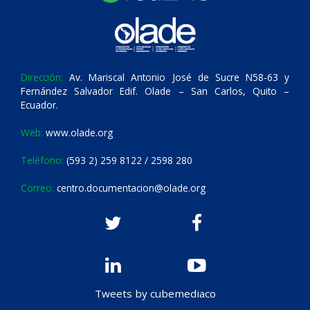
Dirección:
Av. Mariscal Antonio José de Sucre N58-63 y
Fernández Salvador Edif. Olade – San Carlos, Quito –
Ecuador.
Web:
www.olade.org
Teléfono:
(593 2) 259 8122 / 2598 280
Correo:
centro.documentacion@olade.org
Tweets by cubemediaco