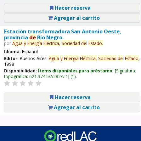
Hacer reserva
Agregar al carrito
Estación transformadora San Antonio Oeste,
provincia
de
Río Negro.
por
Agua
y
Energía
Eléctrica,
Sociedad
de
l
Estado
.
Idioma:
Español
Editor:
Buenos Aires:
Agua
y
Energía
Eléctrica,
Sociedad
de
l
Estado
,
1998
Disponibilidad:
Ítems disponibles para préstamo:
Signatura
topográfica:
621.374.5/A282/v.1
(1).
Hacer reserva
Agregar al carrito