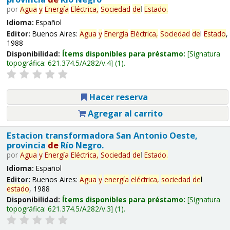
por
Agua
y
Energía
Eléctrica,
Sociedad
de
l
Estado
.
Idioma:
Español
Editor:
Buenos Aires:
Agua
y
Energía
Eléctrica,
Sociedad
de
l
Estado
,
1988
Disponibilidad:
Ítems disponibles para préstamo:
Signatura
topográfica:
621.374.5/A282/v.4
(1).
Hacer reserva
Agregar al carrito
Estacion transformadora San Antonio Oeste,
provincia
de
Río Negro.
por
Agua
y
Energía
Eléctrica,
Sociedad
de
l
Estado
.
Idioma:
Español
Editor:
Buenos Aires:
Agua
y
energía
eléctrica,
sociedad
de
l
estado
, 1988
Disponibilidad:
Ítems disponibles para préstamo:
Signatura
topográfica:
621.374.5/A282/v.3
(1).