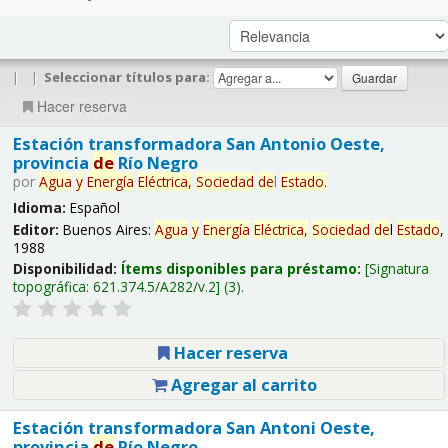
|
|
Seleccionar títulos para:
Hacer reserva
Estación transformadora San Antonio Oeste,
provincia
de
Río Negro
por
Agua
y
Energía
Eléctrica,
Sociedad
de
l
Estado
.
Idioma:
Español
Editor:
Buenos Aires:
Agua
y
Energía
Eléctrica,
Sociedad
de
l
Estado
,
1988
Disponibilidad:
Ítems disponibles para préstamo:
Signatura
topográfica:
621.374.5/A282/v.2
(3).
Hacer reserva
Agregar al carrito
Estación transformadora San Antoni Oeste,
provincia
de
Río Negro