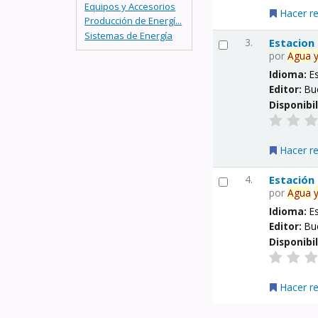
Equipos y Accesorios
Hacer r
Producción de Energí...
Sistemas de Energía
3.
Estacion
por
Agua
Idioma:
E
Editor:
Bu
Disponibi
Hacer r
4.
Estación
por
Agua
Idioma:
E
Editor:
Bu
Disponibi
Hacer r