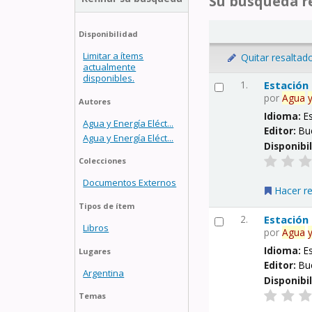
Su búsqueda re
Disponibilidad
Limitar a ítems
Quitar resaltad
actualmente
disponibles.
1.
Estación
por
Agua
Autores
Idioma:
E
Agua y Energía Eléct...
Editor:
Bu
Agua y Energía Eléct...
Disponibi
Colecciones
Documentos Externos
Hacer r
Tipos de ítem
2.
Estación
Libros
por
Agua
Idioma:
E
Lugares
Editor:
Bu
Argentina
Disponibi
Temas