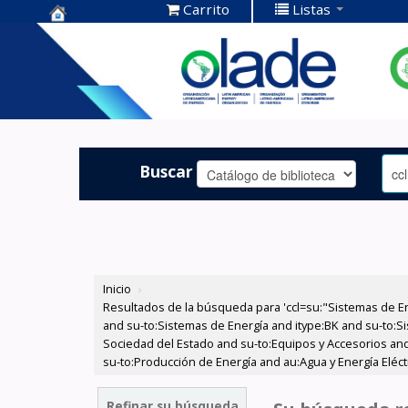
Carrito
Listas
Centro de
Documentación
OLADE -
Buscar
Inicio
›
Resultados de la búsqueda para 'ccl=su:"Sistemas de E
and su-to:Sistemas de Energía and itype:BK and su-to:Si
Sociedad del Estado and su-to:Equipos y Accesorios and
su-to:Producción de Energía and au:Agua y Energía Eléc
Refinar su búsqueda