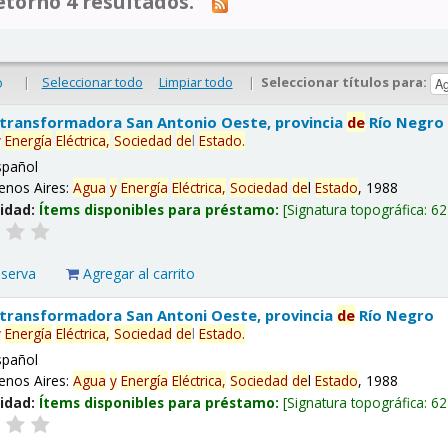
tornó 4 resultados.
|
Seleccionar todo
Limpiar todo
|
Seleccionar títulos para:
o
 transformadora San Antonio Oeste, provincia
de
Río Negro
y
Energía
Eléctrica,
Sociedad
de
l
Estado
.
spañol
enos Aires:
Agua
y
Energía
Eléctrica,
Sociedad
de
l
Estado
, 1988
lidad:
Ítems disponibles para préstamo:
Signatura topográfica:
62
eserva
Agregar al carrito
 transformadora San Antoni Oeste, provincia
de
Río Negro
y
Energía
Eléctrica,
Sociedad
de
l
Estado
.
spañol
enos Aires:
Agua
y
Energía
Eléctrica,
Sociedad
de
l
Estado
, 1988
lidad:
Ítems disponibles para préstamo:
Signatura topográfica:
62