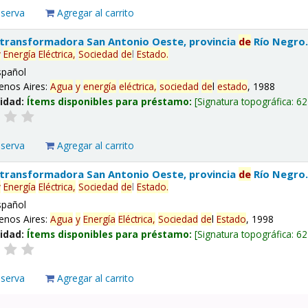
eserva
Agregar al carrito
 transformadora San Antonio Oeste, provincia
de
Río Negro
y
Energía
Eléctrica,
Sociedad
de
l
Estado
.
spañol
enos Aires:
Agua
y
energía
eléctrica,
sociedad
de
l
estado
, 1988
lidad:
Ítems disponibles para préstamo:
Signatura topográfica:
62
eserva
Agregar al carrito
 transformadora San Antonio Oeste, provincia
de
Río Negro
y
Energía
Eléctrica,
Sociedad
de
l
Estado
.
spañol
enos Aires:
Agua
y
Energía
Eléctrica,
Sociedad
de
l
Estado
, 1998
lidad:
Ítems disponibles para préstamo:
Signatura topográfica:
62
eserva
Agregar al carrito