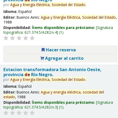
por
Agua
y
Energía
Eléctrica,
Sociedad
de
l
Estado
.
Idioma:
Español
Editor:
Buenos Aires:
Agua
y
Energía
Eléctrica,
Sociedad
de
l
Estado
,
1988
Disponibilidad:
Ítems disponibles para préstamo:
Signatura
topográfica:
621.374.5/A282/v.4
(1).
Hacer reserva
Agregar al carrito
Estacion transformadora San Antonio Oeste,
provincia
de
Río Negro.
por
Agua
y
Energía
Eléctrica,
Sociedad
de
l
Estado
.
Idioma:
Español
Editor:
Buenos Aires:
Agua
y
energía
eléctrica,
sociedad
de
l
estado
, 1988
Disponibilidad:
Ítems disponibles para préstamo:
Signatura
topográfica:
621.374.5/A282/v.3
(1).