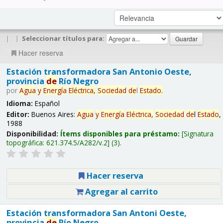
|
|
Seleccionar títulos para:
Hacer reserva
Estación transformadora San Antonio Oeste,
provincia
de
Río Negro
por
Agua
y
Energía
Eléctrica,
Sociedad
de
l
Estado
.
Idioma:
Español
Editor:
Buenos Aires:
Agua
y
Energía
Eléctrica,
Sociedad
de
l
Estado
,
1988
Disponibilidad:
Ítems disponibles para préstamo:
Signatura
topográfica:
621.374.5/A282/v.2
(3).
Hacer reserva
Agregar al carrito
Estación transformadora San Antoni Oeste,
provincia
de
Río Negro