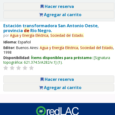
Hacer reserva
Agregar al carrito
Estación transformadora San Antonio Oeste,
provincia
de
Río Negro.
por
Agua
y
Energía
Eléctrica,
Sociedad
de
l
Estado
.
Idioma:
Español
Editor:
Buenos Aires:
Agua
y
Energía
Eléctrica,
Sociedad
de
l
Estado
,
1998
Disponibilidad:
Ítems disponibles para préstamo:
Signatura
topográfica:
621.374.5/A282/v.1
(1).
Hacer reserva
Agregar al carrito