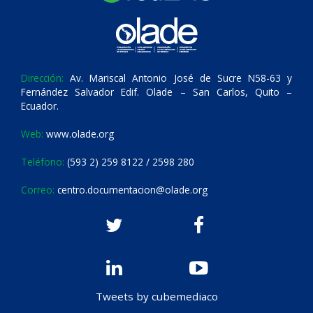
Dirección:
Av. Mariscal Antonio José de Sucre N58-63 y
Fernández Salvador Edif. Olade – San Carlos, Quito –
Ecuador.
Web:
www.olade.org
Teléfono:
(593 2) 259 8122 / 2598 280
Correo:
centro.documentacion@olade.org
Tweets by cubemediaco