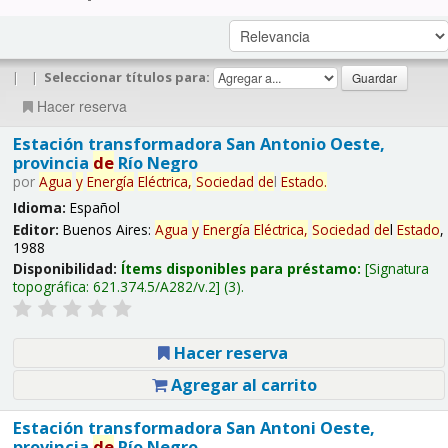
|
|
Seleccionar títulos para:
Hacer reserva
Estación transformadora San Antonio Oeste,
provincia
de
Río Negro
por
Agua
y
Energía
Eléctrica,
Sociedad
de
l
Estado
.
Idioma:
Español
Editor:
Buenos Aires:
Agua
y
Energía
Eléctrica,
Sociedad
de
l
Estado
,
1988
Disponibilidad:
Ítems disponibles para préstamo:
Signatura
topográfica:
621.374.5/A282/v.2
(3).
Hacer reserva
Agregar al carrito
Estación transformadora San Antoni Oeste,
provincia
de
Río Negro