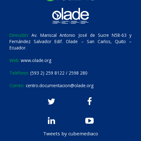
Dirección:
Av. Mariscal Antonio José de Sucre N58-63 y
Fernández Salvador Edif. Olade – San Carlos, Quito –
Ecuador.
Web:
www.olade.org
Teléfono:
(593 2) 259 8122 / 2598 280
Correo:
centro.documentacion@olade.org
Tweets by cubemediaco