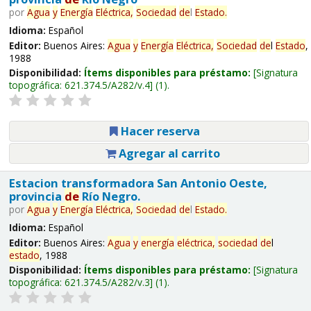
por
Agua
y
Energía
Eléctrica,
Sociedad
de
l
Estado
.
Idioma:
Español
Editor:
Buenos Aires:
Agua
y
Energía
Eléctrica,
Sociedad
de
l
Estado
,
1988
Disponibilidad:
Ítems disponibles para préstamo:
Signatura
topográfica:
621.374.5/A282/v.4
(1).
Hacer reserva
Agregar al carrito
Estacion transformadora San Antonio Oeste,
provincia
de
Río Negro.
por
Agua
y
Energía
Eléctrica,
Sociedad
de
l
Estado
.
Idioma:
Español
Editor:
Buenos Aires:
Agua
y
energía
eléctrica,
sociedad
de
l
estado
, 1988
Disponibilidad:
Ítems disponibles para préstamo:
Signatura
topográfica:
621.374.5/A282/v.3
(1).