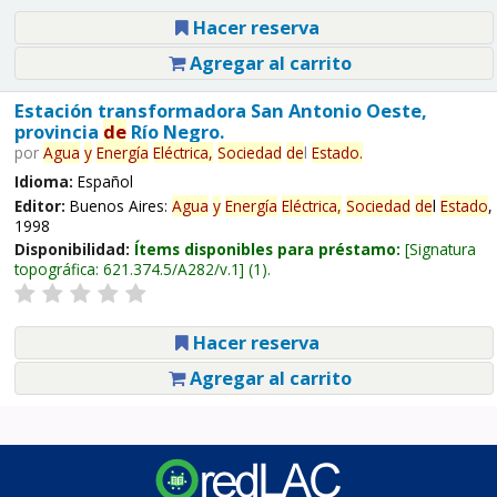
Hacer reserva
Agregar al carrito
Estación transformadora San Antonio Oeste,
provincia
de
Río Negro.
por
Agua
y
Energía
Eléctrica,
Sociedad
de
l
Estado
.
Idioma:
Español
Editor:
Buenos Aires:
Agua
y
Energía
Eléctrica,
Sociedad
de
l
Estado
,
1998
Disponibilidad:
Ítems disponibles para préstamo:
Signatura
topográfica:
621.374.5/A282/v.1
(1).
Hacer reserva
Agregar al carrito