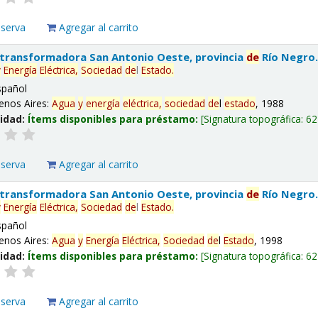
eserva
Agregar al carrito
 transformadora San Antonio Oeste, provincia
de
Río Negro
y
Energía
Eléctrica,
Sociedad
de
l
Estado
.
spañol
enos Aires:
Agua
y
energía
eléctrica,
sociedad
de
l
estado
, 1988
lidad:
Ítems disponibles para préstamo:
Signatura topográfica:
62
eserva
Agregar al carrito
 transformadora San Antonio Oeste, provincia
de
Río Negro
y
Energía
Eléctrica,
Sociedad
de
l
Estado
.
spañol
enos Aires:
Agua
y
Energía
Eléctrica,
Sociedad
de
l
Estado
, 1998
lidad:
Ítems disponibles para préstamo:
Signatura topográfica:
62
eserva
Agregar al carrito