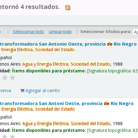
tornó 4 resultados.
|
Seleccionar todo
Limpiar todo
|
Seleccionar títulos para:
o
 transformadora San Antonio Oeste, provincia
de
Río Negro
y
Energía
Eléctrica,
Sociedad
de
l
Estado
.
spañol
enos Aires:
Agua
y
Energía
Eléctrica,
Sociedad
de
l
Estado
, 1988
lidad:
Ítems disponibles para préstamo:
Signatura topográfica:
62
eserva
Agregar al carrito
 transformadora San Antoni Oeste, provincia
de
Río Negro
y
Energía
Eléctrica,
Sociedad
de
l
Estado
.
spañol
enos Aires:
Agua
y
Energía
Eléctrica,
Sociedad
de
l
Estado
, 1988
lidad:
Ítems disponibles para préstamo:
Signatura topográfica:
62