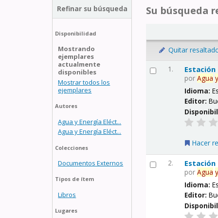
Refinar su búsqueda
Su búsqueda re
Disponibilidad
Mostrando
Quitar resaltad
ejemplares
actualmente
1.
Estación
disponibles
por
Agua
Mostrar todos los
ejemplares
Idioma:
E
Editor:
Bu
Autores
Disponibi
Agua y Energía Eléct...
Agua y Energía Eléct...
Hacer r
Colecciones
2.
Estación
Documentos Externos
por
Agua
Tipos de ítem
Idioma:
E
Libros
Editor:
Bu
Disponibi
Lugares