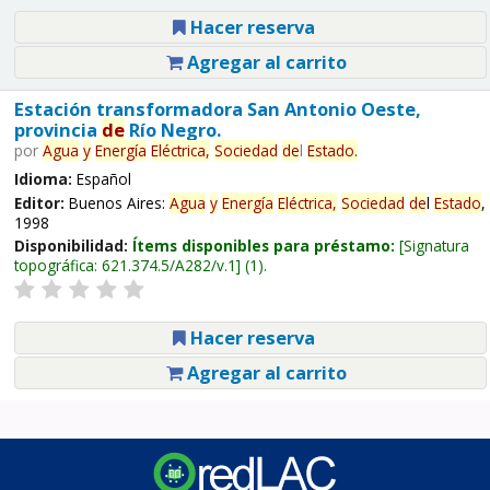
Hacer reserva
Agregar al carrito
Estación transformadora San Antonio Oeste,
provincia
de
Río Negro.
por
Agua
y
Energía
Eléctrica,
Sociedad
de
l
Estado
.
Idioma:
Español
Editor:
Buenos Aires:
Agua
y
Energía
Eléctrica,
Sociedad
de
l
Estado
,
1998
Disponibilidad:
Ítems disponibles para préstamo:
Signatura
topográfica:
621.374.5/A282/v.1
(1).
Hacer reserva
Agregar al carrito