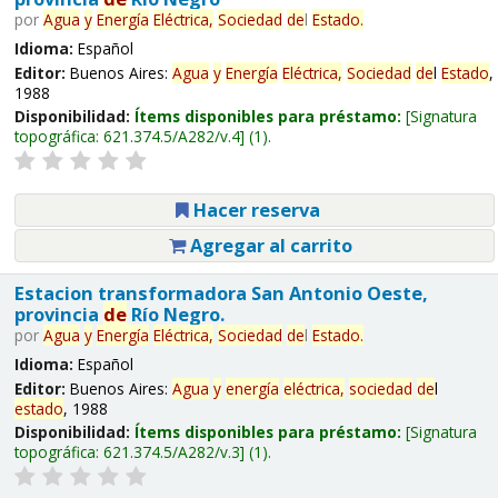
por
Agua
y
Energía
Eléctrica,
Sociedad
de
l
Estado
.
Idioma:
Español
Editor:
Buenos Aires:
Agua
y
Energía
Eléctrica,
Sociedad
de
l
Estado
,
1988
Disponibilidad:
Ítems disponibles para préstamo:
Signatura
topográfica:
621.374.5/A282/v.4
(1).
Hacer reserva
Agregar al carrito
Estacion transformadora San Antonio Oeste,
provincia
de
Río Negro.
por
Agua
y
Energía
Eléctrica,
Sociedad
de
l
Estado
.
Idioma:
Español
Editor:
Buenos Aires:
Agua
y
energía
eléctrica,
sociedad
de
l
estado
, 1988
Disponibilidad:
Ítems disponibles para préstamo:
Signatura
topográfica:
621.374.5/A282/v.3
(1).