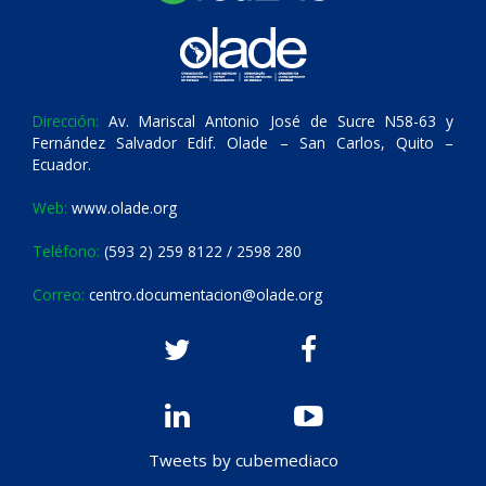
Dirección:
Av. Mariscal Antonio José de Sucre N58-63 y
Fernández Salvador Edif. Olade – San Carlos, Quito –
Ecuador.
Web:
www.olade.org
Teléfono:
(593 2) 259 8122 / 2598 280
Correo:
centro.documentacion@olade.org
Tweets by cubemediaco