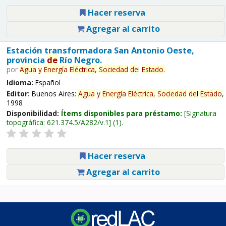
Hacer reserva
Agregar al carrito
Estación transformadora San Antonio Oeste,
provincia
de
Río Negro.
por
Agua
y
Energía
Eléctrica,
Sociedad
de
l
Estado
.
Idioma:
Español
Editor:
Buenos Aires:
Agua
y
Energía
Eléctrica,
Sociedad
de
l
Estado
,
1998
Disponibilidad:
Ítems disponibles para préstamo:
Signatura
topográfica:
621.374.5/A282/v.1
(1).
Hacer reserva
Agregar al carrito