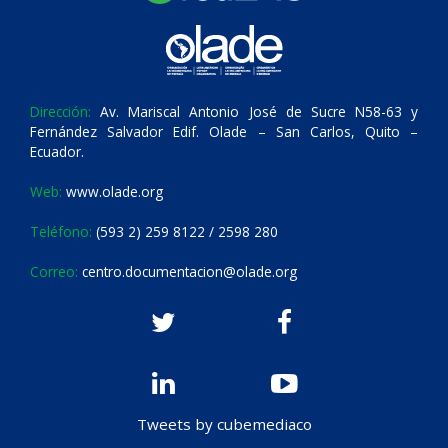
Dirección:
Av. Mariscal Antonio José de Sucre N58-63 y
Fernández Salvador Edif. Olade – San Carlos, Quito –
Ecuador.
Web:
www.olade.org
Teléfono:
(593 2) 259 8122 / 2598 280
Correo:
centro.documentacion@olade.org
Tweets by cubemediaco