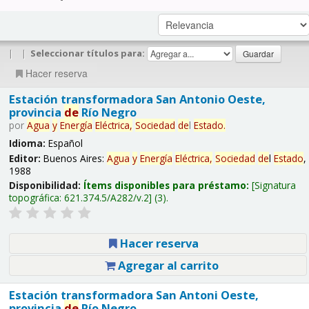
|
|
Seleccionar títulos para:
Hacer reserva
Estación transformadora San Antonio Oeste,
provincia
de
Río Negro
por
Agua
y
Energía
Eléctrica,
Sociedad
de
l
Estado
.
Idioma:
Español
Editor:
Buenos Aires:
Agua
y
Energía
Eléctrica,
Sociedad
de
l
Estado
,
1988
Disponibilidad:
Ítems disponibles para préstamo:
Signatura
topográfica:
621.374.5/A282/v.2
(3).
Hacer reserva
Agregar al carrito
Estación transformadora San Antoni Oeste,
provincia
de
Río Negro