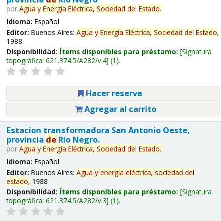
por
Agua
y
Energía
Eléctrica,
Sociedad
de
l
Estado
.
Idioma:
Español
Editor:
Buenos Aires:
Agua
y
Energía
Eléctrica,
Sociedad
de
l
Estado
,
1988
Disponibilidad:
Ítems disponibles para préstamo:
Signatura
topográfica:
621.374.5/A282/v.4
(1).
Hacer reserva
Agregar al carrito
Estacion transformadora San Antonio Oeste,
provincia
de
Río Negro.
por
Agua
y
Energía
Eléctrica,
Sociedad
de
l
Estado
.
Idioma:
Español
Editor:
Buenos Aires:
Agua
y
energía
eléctrica,
sociedad
de
l
estado
, 1988
Disponibilidad:
Ítems disponibles para préstamo:
Signatura
topográfica:
621.374.5/A282/v.3
(1).