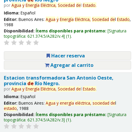
por
Agua
y
Energía
Eléctrica,
Sociedad
de
l
Estado
.
Idioma:
Español
Editor:
Buenos Aires:
Agua
y
Energía
Eléctrica,
Sociedad
de
l
Estado
,
1988
Disponibilidad:
Ítems disponibles para préstamo:
Signatura
topográfica:
621.374.5/A282/v.4
(1).
Hacer reserva
Agregar al carrito
Estacion transformadora San Antonio Oeste,
provincia
de
Río Negro.
por
Agua
y
Energía
Eléctrica,
Sociedad
de
l
Estado
.
Idioma:
Español
Editor:
Buenos Aires:
Agua
y
energía
eléctrica,
sociedad
de
l
estado
, 1988
Disponibilidad:
Ítems disponibles para préstamo:
Signatura
topográfica:
621.374.5/A282/v.3
(1).