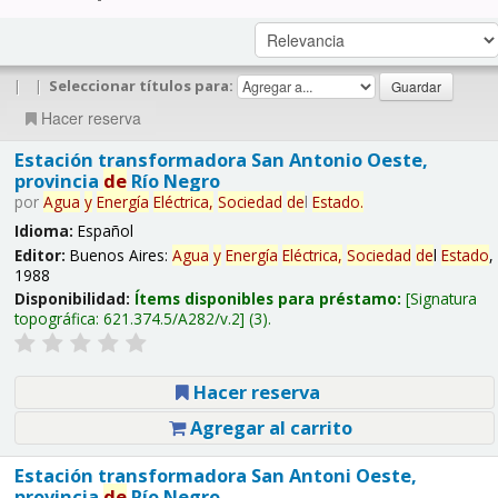
|
|
Seleccionar títulos para:
Hacer reserva
Estación transformadora San Antonio Oeste,
provincia
de
Río Negro
por
Agua
y
Energía
Eléctrica,
Sociedad
de
l
Estado
.
Idioma:
Español
Editor:
Buenos Aires:
Agua
y
Energía
Eléctrica,
Sociedad
de
l
Estado
,
1988
Disponibilidad:
Ítems disponibles para préstamo:
Signatura
topográfica:
621.374.5/A282/v.2
(3).
Hacer reserva
Agregar al carrito
Estación transformadora San Antoni Oeste,
provincia
de
Río Negro