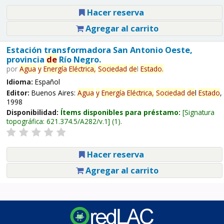
Hacer reserva
Agregar al carrito
Estación transformadora San Antonio Oeste,
provincia
de
Río Negro.
por
Agua
y
Energía
Eléctrica,
Sociedad
de
l
Estado
.
Idioma:
Español
Editor:
Buenos Aires:
Agua
y
Energía
Eléctrica,
Sociedad
de
l
Estado
,
1998
Disponibilidad:
Ítems disponibles para préstamo:
Signatura
topográfica:
621.374.5/A282/v.1
(1).
Hacer reserva
Agregar al carrito