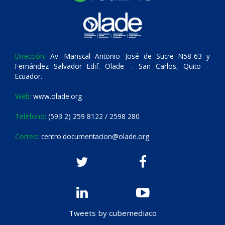
Dirección:
Av. Mariscal Antonio José de Sucre N58-63 y
Fernández Salvador Edif. Olade – San Carlos, Quito –
Ecuador.
Web:
www.olade.org
Teléfono:
(593 2) 259 8122 / 2598 280
Correo:
centro.documentacion@olade.org
Tweets by cubemediaco