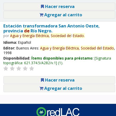
Hacer reserva
Agregar al carrito
Estación transformadora San Antonio Oeste,
provincia
de
Río Negro.
por
Agua
y
Energía
Eléctrica,
Sociedad
de
l
Estado
.
Idioma:
Español
Editor:
Buenos Aires:
Agua
y
Energía
Eléctrica,
Sociedad
de
l
Estado
,
1998
Disponibilidad:
Ítems disponibles para préstamo:
Signatura
topográfica:
621.374.5/A282/v.1
(1).
Hacer reserva
Agregar al carrito