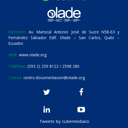
Dirección:
Av. Mariscal Antonio José de Sucre N58-63 y
Fernández Salvador Edif. Olade – San Carlos, Quito –
Ecuador.
Web:
www.olade.org
Teléfono:
(593 2) 259 8122 / 2598 280
Correo:
centro.documentacion@olade.org
Tweets by cubemediaco