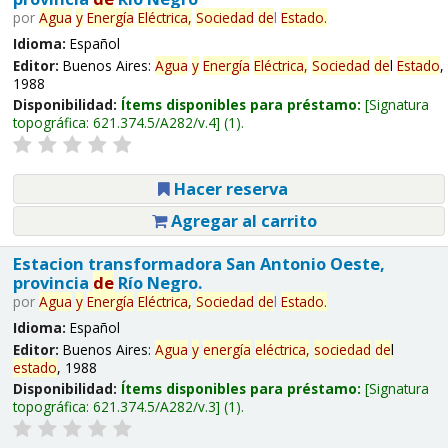
por
Agua
y
Energía
Eléctrica,
Sociedad
de
l
Estado
.
Idioma:
Español
Editor:
Buenos Aires:
Agua
y
Energía
Eléctrica,
Sociedad
de
l
Estado
,
1988
Disponibilidad:
Ítems disponibles para préstamo:
Signatura
topográfica:
621.374.5/A282/v.4
(1).
Hacer reserva
Agregar al carrito
Estacion transformadora San Antonio Oeste,
provincia
de
Río Negro.
por
Agua
y
Energía
Eléctrica,
Sociedad
de
l
Estado
.
Idioma:
Español
Editor:
Buenos Aires:
Agua
y
energía
eléctrica,
sociedad
de
l
estado
, 1988
Disponibilidad:
Ítems disponibles para préstamo:
Signatura
topográfica:
621.374.5/A282/v.3
(1).