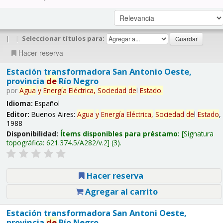
|
|
Seleccionar títulos para:
Hacer reserva
Estación transformadora San Antonio Oeste,
provincia
de
Río Negro
por
Agua
y
Energía
Eléctrica,
Sociedad
de
l
Estado
.
Idioma:
Español
Editor:
Buenos Aires:
Agua
y
Energía
Eléctrica,
Sociedad
de
l
Estado
,
1988
Disponibilidad:
Ítems disponibles para préstamo:
Signatura
topográfica:
621.374.5/A282/v.2
(3).
Hacer reserva
Agregar al carrito
Estación transformadora San Antoni Oeste,
provincia
de
Río Negro