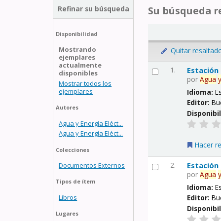
Refinar su búsqueda
Su búsqueda re
Disponibilidad
Mostrando
Quitar resaltad
ejemplares
actualmente
1.
Estación
disponibles
por
Agua
Mostrar todos los
ejemplares
Idioma:
E
Editor:
Bu
Autores
Disponibi
Agua y Energía Eléct...
Agua y Energía Eléct...
Hacer r
Colecciones
2.
Estación
Documentos Externos
por
Agua
Tipos de ítem
Idioma:
E
Libros
Editor:
Bu
Disponibi
Lugares