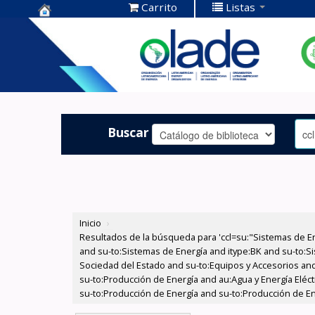
Carrito
Listas
Centro de
Documentación
OLADE -
Buscar
Inicio
›
Resultados de la búsqueda para 'ccl=su:"Sistemas de E
and su-to:Sistemas de Energía and itype:BK and su-to:Si
Sociedad del Estado and su-to:Equipos y Accesorios and
su-to:Producción de Energía and au:Agua y Energía Eléct
su-to:Producción de Energía and su-to:Producción de Ene