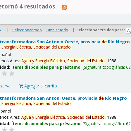
tornó 4 resultados.
|
Seleccionar todo
Limpiar todo
|
Seleccionar títulos para:
o
 transformadora San Antonio Oeste, provincia
de
Río Negro
y
Energía
Eléctrica,
Sociedad
de
l
Estado
.
spañol
enos Aires:
Agua
y
Energía
Eléctrica,
Sociedad
de
l
Estado
, 1988
lidad:
Ítems disponibles para préstamo:
Signatura topográfica:
62
eserva
Agregar al carrito
 transformadora San Antoni Oeste, provincia
de
Río Negro
y
Energía
Eléctrica,
Sociedad
de
l
Estado
.
spañol
enos Aires:
Agua
y
Energía
Eléctrica,
Sociedad
de
l
Estado
, 1988
lidad:
Ítems disponibles para préstamo:
Signatura topográfica:
62