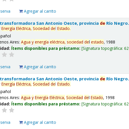
eserva
Agregar al carrito
 transformadora San Antonio Oeste, provincia
de
Río Negro
y
Energía
Eléctrica,
Sociedad
de
l
Estado
.
spañol
enos Aires:
Agua
y
energía
eléctrica,
sociedad
de
l
estado
, 1988
lidad:
Ítems disponibles para préstamo:
Signatura topográfica:
62
eserva
Agregar al carrito
 transformadora San Antonio Oeste, provincia
de
Río Negro
y
Energía
Eléctrica,
Sociedad
de
l
Estado
.
spañol
enos Aires:
Agua
y
Energía
Eléctrica,
Sociedad
de
l
Estado
, 1998
lidad:
Ítems disponibles para préstamo:
Signatura topográfica:
62
eserva
Agregar al carrito