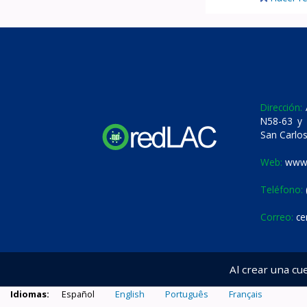
Dirección:
A
N58-63 y 
San Carlos
Web:
www.
Teléfono:
Correo:
ce
Al crear una cu
Idiomas:
Español
English
Português
Français