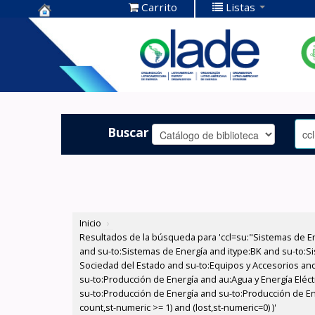
Carrito
Listas
Centro de
Documentación
OLADE -
Buscar
Inicio
›
Resultados de la búsqueda para 'ccl=su:"Sistemas de E
and su-to:Sistemas de Energía and itype:BK and su-to:Si
Sociedad del Estado and su-to:Equipos y Accesorios and
su-to:Producción de Energía and au:Agua y Energía Eléct
su-to:Producción de Energía and su-to:Producción de Ene
count,st-numeric >= 1) and (lost,st-numeric=0) )'