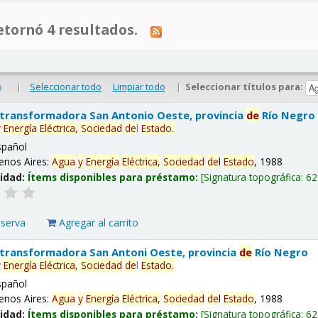
tornó 4 resultados.
|
Seleccionar todo
Limpiar todo
|
Seleccionar títulos para:
o
 transformadora San Antonio Oeste, provincia
de
Río Negro
y
Energía
Eléctrica,
Sociedad
de
l
Estado
.
spañol
enos Aires:
Agua
y
Energía
Eléctrica,
Sociedad
de
l
Estado
, 1988
lidad:
Ítems disponibles para préstamo:
Signatura topográfica:
62
eserva
Agregar al carrito
 transformadora San Antoni Oeste, provincia
de
Río Negro
y
Energía
Eléctrica,
Sociedad
de
l
Estado
.
spañol
enos Aires:
Agua
y
Energía
Eléctrica,
Sociedad
de
l
Estado
, 1988
lidad:
Ítems disponibles para préstamo:
Signatura topográfica:
62