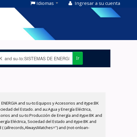
Idiomas
Ingresar a su cuenta
Ir
E ENERGIA and su-to:Equipos y Accesorios and itype:BK
iedad del Estado. and au:Agua y Energía Eléctrica,
sorios and su-to:Producción de Energía and itype:BK and
ergía Eléctrica, Sociedad del Estado and itype:BK and
 ( (allrecords,AlwaysMatches='') and (not-onloan-