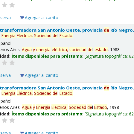
eserva
Agregar al carrito
 transformadora San Antonio Oeste, provincia
de
Río Negro
y
Energía
Eléctrica,
Sociedad
de
l
Estado
.
spañol
enos Aires:
Agua
y
energía
eléctrica,
sociedad
de
l
estado
, 1988
lidad:
Ítems disponibles para préstamo:
Signatura topográfica:
62
eserva
Agregar al carrito
 transformadora San Antonio Oeste, provincia
de
Río Negro
y
Energía
Eléctrica,
Sociedad
de
l
Estado
.
spañol
enos Aires:
Agua
y
Energía
Eléctrica,
Sociedad
de
l
Estado
, 1998
lidad:
Ítems disponibles para préstamo:
Signatura topográfica:
62
eserva
Agregar al carrito