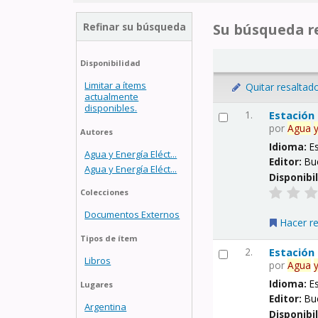
Refinar su búsqueda
Su búsqueda re
Disponibilidad
Limitar a ítems
Quitar resaltad
actualmente
disponibles.
1.
Estación
por
Agua
Autores
Idioma:
E
Agua y Energía Eléct...
Editor:
Bu
Agua y Energía Eléct...
Disponibi
Colecciones
Documentos Externos
Hacer r
Tipos de ítem
2.
Estación
Libros
por
Agua
Idioma:
E
Lugares
Editor:
Bu
Argentina
Disponibi