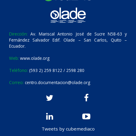
Dirección:
Av. Mariscal Antonio José de Sucre N58-63 y
Fernández Salvador Edif. Olade – San Carlos, Quito –
Ecuador.
Web:
www.olade.org
Teléfono:
(593 2) 259 8122 / 2598 280
Correo:
centro.documentacion@olade.org
Tweets by cubemediaco