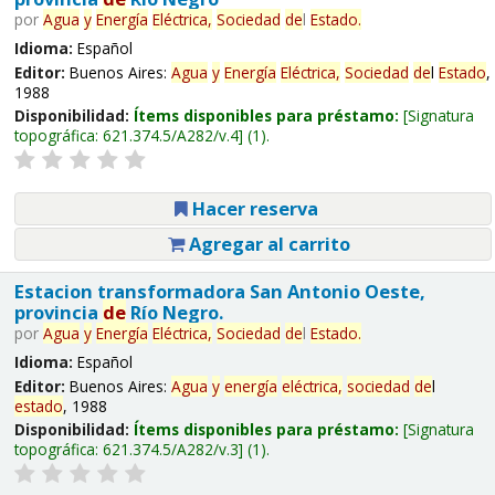
por
Agua
y
Energía
Eléctrica,
Sociedad
de
l
Estado
.
Idioma:
Español
Editor:
Buenos Aires:
Agua
y
Energía
Eléctrica,
Sociedad
de
l
Estado
,
1988
Disponibilidad:
Ítems disponibles para préstamo:
Signatura
topográfica:
621.374.5/A282/v.4
(1).
Hacer reserva
Agregar al carrito
Estacion transformadora San Antonio Oeste,
provincia
de
Río Negro.
por
Agua
y
Energía
Eléctrica,
Sociedad
de
l
Estado
.
Idioma:
Español
Editor:
Buenos Aires:
Agua
y
energía
eléctrica,
sociedad
de
l
estado
, 1988
Disponibilidad:
Ítems disponibles para préstamo:
Signatura
topográfica:
621.374.5/A282/v.3
(1).