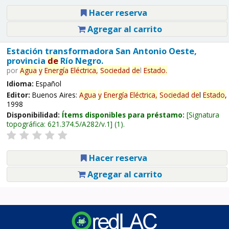
Hacer reserva
Agregar al carrito
Estación transformadora San Antonio Oeste,
provincia
de
Río Negro.
por
Agua
y
Energía
Eléctrica,
Sociedad
de
l
Estado
.
Idioma:
Español
Editor:
Buenos Aires:
Agua
y
Energía
Eléctrica,
Sociedad
de
l
Estado
,
1998
Disponibilidad:
Ítems disponibles para préstamo:
Signatura
topográfica:
621.374.5/A282/v.1
(1).
Hacer reserva
Agregar al carrito