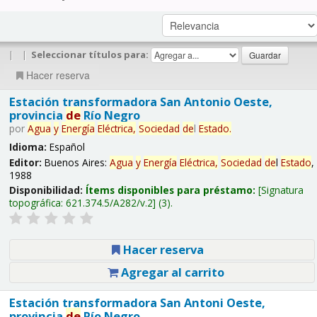
|
|
Seleccionar títulos para:
Hacer reserva
Estación transformadora San Antonio Oeste,
provincia
de
Río Negro
por
Agua
y
Energía
Eléctrica,
Sociedad
de
l
Estado
.
Idioma:
Español
Editor:
Buenos Aires:
Agua
y
Energía
Eléctrica,
Sociedad
de
l
Estado
,
1988
Disponibilidad:
Ítems disponibles para préstamo:
Signatura
topográfica:
621.374.5/A282/v.2
(3).
Hacer reserva
Agregar al carrito
Estación transformadora San Antoni Oeste,
provincia
de
Río Negro