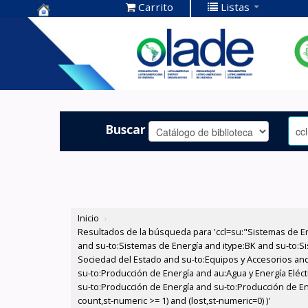
Carrito
Listas
Centro de
Documentación
OLADE -
Buscar
Inicio
›
Resultados de la búsqueda para 'ccl=su:"Sistemas de E
and su-to:Sistemas de Energía and itype:BK and su-to:Si
Sociedad del Estado and su-to:Equipos y Accesorios and
su-to:Producción de Energía and au:Agua y Energía Eléct
su-to:Producción de Energía and su-to:Producción de Ene
count,st-numeric >= 1) and (lost,st-numeric=0) )'