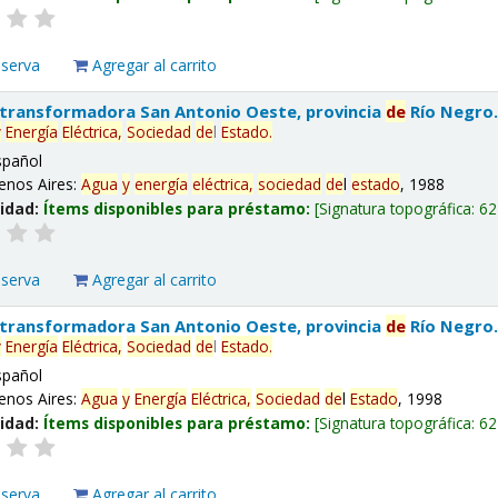
eserva
Agregar al carrito
 transformadora San Antonio Oeste, provincia
de
Río Negro
y
Energía
Eléctrica,
Sociedad
de
l
Estado
.
spañol
enos Aires:
Agua
y
energía
eléctrica,
sociedad
de
l
estado
, 1988
lidad:
Ítems disponibles para préstamo:
Signatura topográfica:
62
eserva
Agregar al carrito
 transformadora San Antonio Oeste, provincia
de
Río Negro
y
Energía
Eléctrica,
Sociedad
de
l
Estado
.
spañol
enos Aires:
Agua
y
Energía
Eléctrica,
Sociedad
de
l
Estado
, 1998
lidad:
Ítems disponibles para préstamo:
Signatura topográfica:
62
eserva
Agregar al carrito