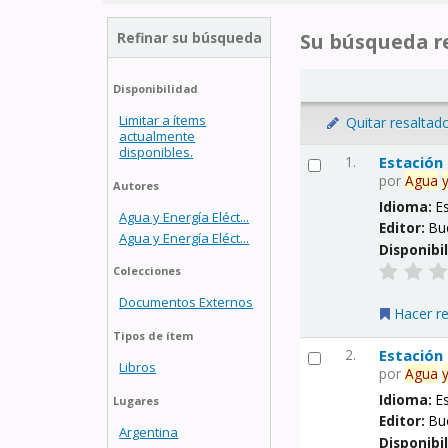
Refinar su búsqueda
Su búsqueda re
Disponibilidad
Limitar a ítems
Quitar resaltad
actualmente
disponibles.
1.
Estación
por
Agua
Autores
Idioma:
E
Agua y Energía Eléct...
Editor:
Bu
Agua y Energía Eléct...
Disponibi
Colecciones
Documentos Externos
Hacer r
Tipos de ítem
2.
Estación
Libros
por
Agua
Idioma:
E
Lugares
Editor:
Bu
Argentina
Disponibi