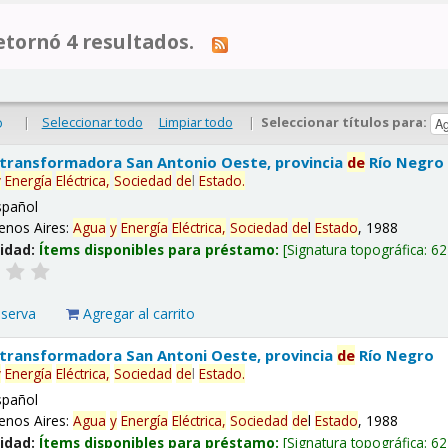
tornó 4 resultados.
|
Seleccionar todo
Limpiar todo
|
Seleccionar títulos para:
o
 transformadora San Antonio Oeste, provincia
de
Río Negro
y
Energía
Eléctrica,
Sociedad
de
l
Estado
.
spañol
enos Aires:
Agua
y
Energía
Eléctrica,
Sociedad
de
l
Estado
, 1988
lidad:
Ítems disponibles para préstamo:
Signatura topográfica:
62
eserva
Agregar al carrito
 transformadora San Antoni Oeste, provincia
de
Río Negro
y
Energía
Eléctrica,
Sociedad
de
l
Estado
.
spañol
enos Aires:
Agua
y
Energía
Eléctrica,
Sociedad
de
l
Estado
, 1988
lidad:
Ítems disponibles para préstamo:
Signatura topográfica:
62