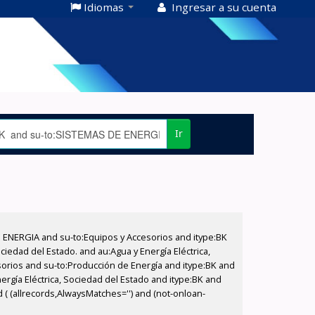
Idiomas
Ingresar a su cuenta
Ir
E ENERGIA and su-to:Equipos y Accesorios and itype:BK
iedad del Estado. and au:Agua y Energía Eléctrica,
sorios and su-to:Producción de Energía and itype:BK and
ergía Eléctrica, Sociedad del Estado and itype:BK and
 ( (allrecords,AlwaysMatches='') and (not-onloan-