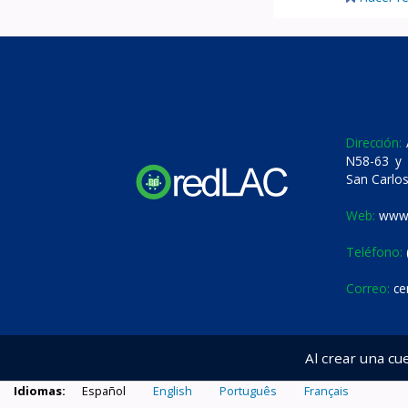
Dirección:
A
N58-63 y 
San Carlos
Web:
www.
Teléfono:
Correo:
ce
Al crear una cu
Idiomas:
Español
English
Português
Français