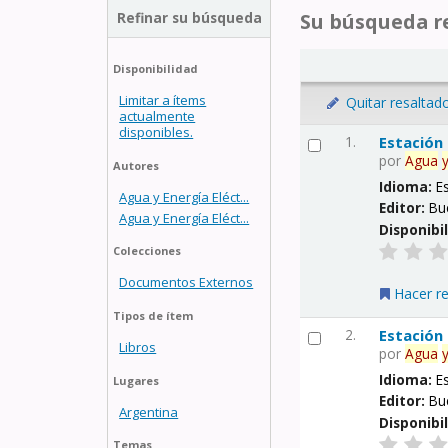
Refinar su búsqueda
Su búsqueda re
Disponibilidad
Limitar a ítems
Quitar resaltad
actualmente
disponibles.
1.
Estación
por
Agua
Autores
Idioma:
E
Agua y Energía Eléct...
Editor:
Bu
Agua y Energía Eléct...
Disponibi
Colecciones
Documentos Externos
Hacer r
Tipos de ítem
2.
Estación
Libros
por
Agua
Idioma:
E
Lugares
Editor:
Bu
Argentina
Disponibi
Temas