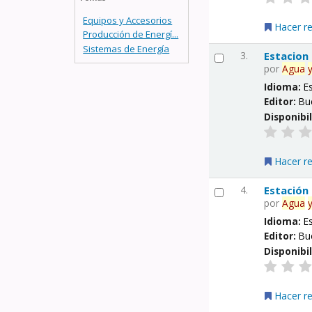
Equipos y Accesorios
Hacer r
Producción de Energí...
Sistemas de Energía
3.
Estacion
por
Agua
Idioma:
E
Editor:
Bu
Disponibi
Hacer r
4.
Estación
por
Agua
Idioma:
E
Editor:
Bu
Disponibi
Hacer r