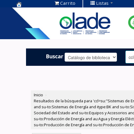
Carrito
Listas
Centro de
Documentación
OLADE -
Buscar
Inicio
›
Resultados de la búsqueda para 'ccl=su:"Sistemas de E
and su-to:Sistemas de Energía and itype:BK and su-to:Si
Sociedad del Estado and su-to:Equipos y Accesorios and
su-to:Producción de Energía and au:Agua y Energía Eléct
su-to:Producción de Energía and su-to:Producción de En