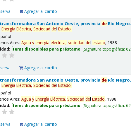
eserva
Agregar al carrito
 transformadora San Antonio Oeste, provincia
de
Río Negro
y
Energía
Eléctrica,
Sociedad
de
l
Estado
.
spañol
enos Aires:
Agua
y
energía
eléctrica,
sociedad
de
l
estado
, 1988
lidad:
Ítems disponibles para préstamo:
Signatura topográfica:
62
eserva
Agregar al carrito
 transformadora San Antonio Oeste, provincia
de
Río Negro
y
Energía
Eléctrica,
Sociedad
de
l
Estado
.
spañol
enos Aires:
Agua
y
Energía
Eléctrica,
Sociedad
de
l
Estado
, 1998
lidad:
Ítems disponibles para préstamo:
Signatura topográfica:
62
eserva
Agregar al carrito