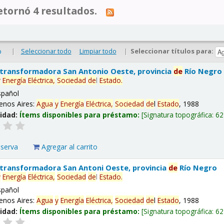
tornó 4 resultados.
|
Seleccionar todo
Limpiar todo
|
Seleccionar títulos para:
o
 transformadora San Antonio Oeste, provincia
de
Río Negro
y
Energía
Eléctrica,
Sociedad
de
l
Estado
.
spañol
enos Aires:
Agua
y
Energía
Eléctrica,
Sociedad
de
l
Estado
, 1988
lidad:
Ítems disponibles para préstamo:
Signatura topográfica:
62
eserva
Agregar al carrito
 transformadora San Antoni Oeste, provincia
de
Río Negro
y
Energía
Eléctrica,
Sociedad
de
l
Estado
.
spañol
enos Aires:
Agua
y
Energía
Eléctrica,
Sociedad
de
l
Estado
, 1988
lidad:
Ítems disponibles para préstamo:
Signatura topográfica:
62