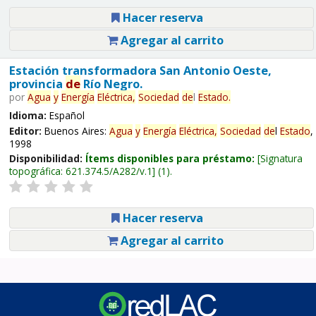
Hacer reserva
Agregar al carrito
Estación transformadora San Antonio Oeste,
provincia
de
Río Negro.
por
Agua
y
Energía
Eléctrica,
Sociedad
de
l
Estado
.
Idioma:
Español
Editor:
Buenos Aires:
Agua
y
Energía
Eléctrica,
Sociedad
de
l
Estado
,
1998
Disponibilidad:
Ítems disponibles para préstamo:
Signatura
topográfica:
621.374.5/A282/v.1
(1).
Hacer reserva
Agregar al carrito