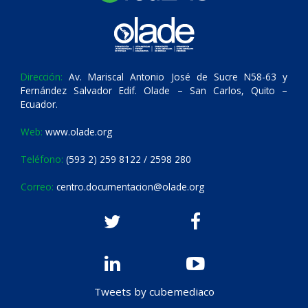
Dirección:
Av. Mariscal Antonio José de Sucre N58-63 y
Fernández Salvador Edif. Olade – San Carlos, Quito –
Ecuador.
Web:
www.olade.org
Teléfono:
(593 2) 259 8122 / 2598 280
Correo:
centro.documentacion@olade.org
Tweets by cubemediaco