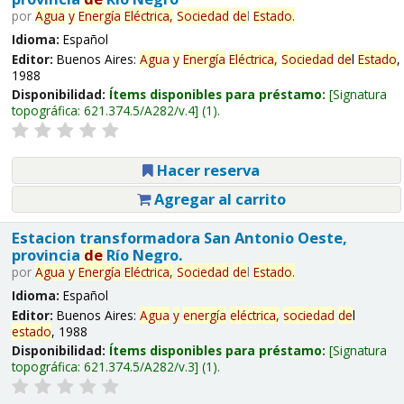
por
Agua
y
Energía
Eléctrica,
Sociedad
de
l
Estado
.
Idioma:
Español
Editor:
Buenos Aires:
Agua
y
Energía
Eléctrica,
Sociedad
de
l
Estado
,
1988
Disponibilidad:
Ítems disponibles para préstamo:
Signatura
topográfica:
621.374.5/A282/v.4
(1).
Hacer reserva
Agregar al carrito
Estacion transformadora San Antonio Oeste,
provincia
de
Río Negro.
por
Agua
y
Energía
Eléctrica,
Sociedad
de
l
Estado
.
Idioma:
Español
Editor:
Buenos Aires:
Agua
y
energía
eléctrica,
sociedad
de
l
estado
, 1988
Disponibilidad:
Ítems disponibles para préstamo:
Signatura
topográfica:
621.374.5/A282/v.3
(1).