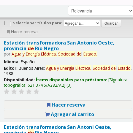
|
|
Seleccionar títulos para:
Hacer reserva
Estación transformadora San Antonio Oeste,
provincia
de
Río Negro
por
Agua
y
Energía
Eléctrica,
Sociedad
de
l
Estado
.
Idioma:
Español
Editor:
Buenos Aires:
Agua
y
Energía
Eléctrica,
Sociedad
de
l
Estado
,
1988
Disponibilidad:
Ítems disponibles para préstamo:
Signatura
topográfica:
621.374.5/A282/v.2
(3).
Hacer reserva
Agregar al carrito
Estación transformadora San Antoni Oeste,
provincia
de
Río Negro