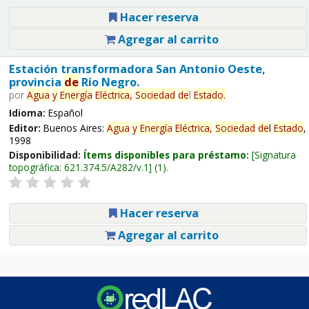
Hacer reserva
Agregar al carrito
Estación transformadora San Antonio Oeste,
provincia
de
Río Negro.
por
Agua
y
Energía
Eléctrica,
Sociedad
de
l
Estado
.
Idioma:
Español
Editor:
Buenos Aires:
Agua
y
Energía
Eléctrica,
Sociedad
de
l
Estado
,
1998
Disponibilidad:
Ítems disponibles para préstamo:
Signatura
topográfica:
621.374.5/A282/v.1
(1).
Hacer reserva
Agregar al carrito