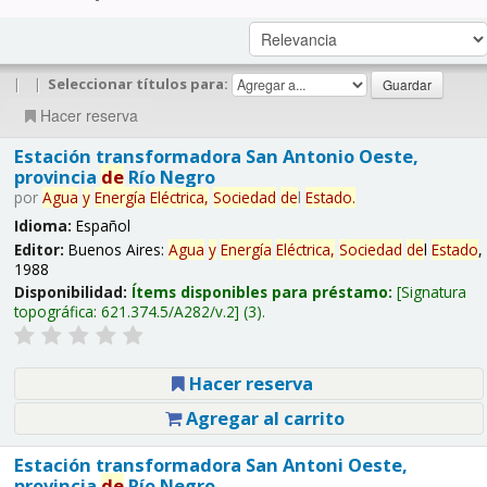
|
|
Seleccionar títulos para:
Hacer reserva
Estación transformadora San Antonio Oeste,
provincia
de
Río Negro
por
Agua
y
Energía
Eléctrica,
Sociedad
de
l
Estado
.
Idioma:
Español
Editor:
Buenos Aires:
Agua
y
Energía
Eléctrica,
Sociedad
de
l
Estado
,
1988
Disponibilidad:
Ítems disponibles para préstamo:
Signatura
topográfica:
621.374.5/A282/v.2
(3).
Hacer reserva
Agregar al carrito
Estación transformadora San Antoni Oeste,
provincia
de
Río Negro