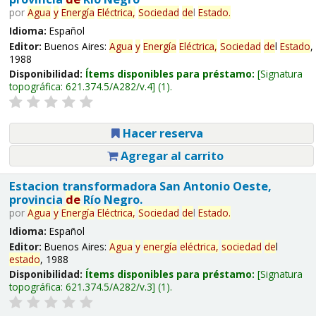
por
Agua
y
Energía
Eléctrica,
Sociedad
de
l
Estado
.
Idioma:
Español
Editor:
Buenos Aires:
Agua
y
Energía
Eléctrica,
Sociedad
de
l
Estado
,
1988
Disponibilidad:
Ítems disponibles para préstamo:
Signatura
topográfica:
621.374.5/A282/v.4
(1).
Hacer reserva
Agregar al carrito
Estacion transformadora San Antonio Oeste,
provincia
de
Río Negro.
por
Agua
y
Energía
Eléctrica,
Sociedad
de
l
Estado
.
Idioma:
Español
Editor:
Buenos Aires:
Agua
y
energía
eléctrica,
sociedad
de
l
estado
, 1988
Disponibilidad:
Ítems disponibles para préstamo:
Signatura
topográfica:
621.374.5/A282/v.3
(1).