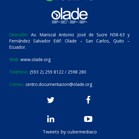
Dirección:
Av. Mariscal Antonio José de Sucre N58-63 y
Fernández Salvador Edif. Olade – San Carlos, Quito –
Ecuador.
Web:
www.olade.org
Teléfono:
(593 2) 259 8122 / 2598 280
Correo:
centro.documentacion@olade.org
Tweets by cubemediaco