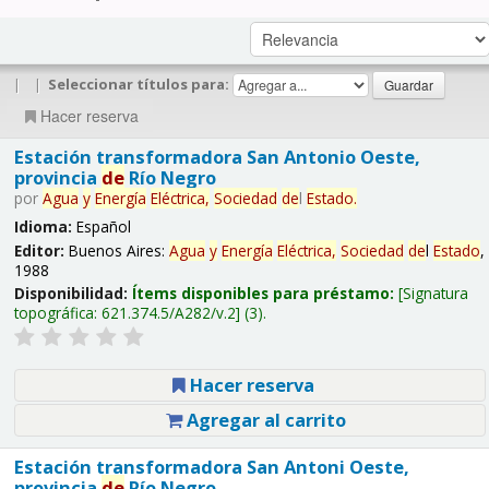
|
|
Seleccionar títulos para:
Hacer reserva
Estación transformadora San Antonio Oeste,
provincia
de
Río Negro
por
Agua
y
Energía
Eléctrica,
Sociedad
de
l
Estado
.
Idioma:
Español
Editor:
Buenos Aires:
Agua
y
Energía
Eléctrica,
Sociedad
de
l
Estado
,
1988
Disponibilidad:
Ítems disponibles para préstamo:
Signatura
topográfica:
621.374.5/A282/v.2
(3).
Hacer reserva
Agregar al carrito
Estación transformadora San Antoni Oeste,
provincia
de
Río Negro