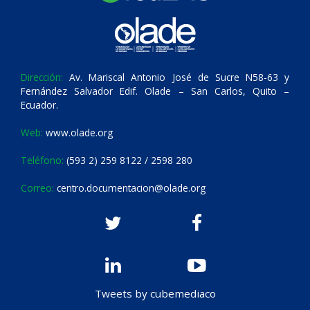
Dirección:
Av. Mariscal Antonio José de Sucre N58-63 y
Fernández Salvador Edif. Olade – San Carlos, Quito –
Ecuador.
Web:
www.olade.org
Teléfono:
(593 2) 259 8122 / 2598 280
Correo:
centro.documentacion@olade.org
Tweets by cubemediaco