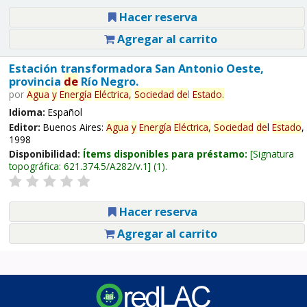
Hacer reserva
Agregar al carrito
Estación transformadora San Antonio Oeste,
provincia
de
Río Negro.
por
Agua
y
Energía
Eléctrica,
Sociedad
de
l
Estado
.
Idioma:
Español
Editor:
Buenos Aires:
Agua
y
Energía
Eléctrica,
Sociedad
de
l
Estado
,
1998
Disponibilidad:
Ítems disponibles para préstamo:
Signatura
topográfica:
621.374.5/A282/v.1
(1).
Hacer reserva
Agregar al carrito