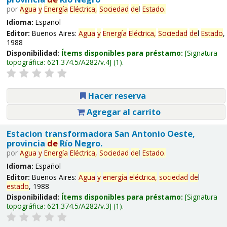
por
Agua
y
Energía
Eléctrica,
Sociedad
de
l
Estado
.
Idioma:
Español
Editor:
Buenos Aires:
Agua
y
Energía
Eléctrica,
Sociedad
de
l
Estado
,
1988
Disponibilidad:
Ítems disponibles para préstamo:
Signatura
topográfica:
621.374.5/A282/v.4
(1).
Hacer reserva
Agregar al carrito
Estacion transformadora San Antonio Oeste,
provincia
de
Río Negro.
por
Agua
y
Energía
Eléctrica,
Sociedad
de
l
Estado
.
Idioma:
Español
Editor:
Buenos Aires:
Agua
y
energía
eléctrica,
sociedad
de
l
estado
, 1988
Disponibilidad:
Ítems disponibles para préstamo:
Signatura
topográfica:
621.374.5/A282/v.3
(1).