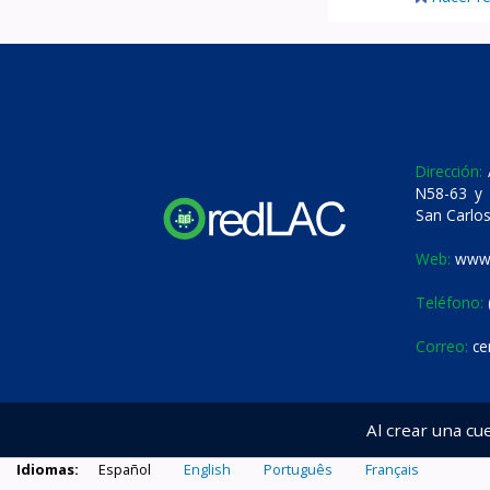
Dirección:
A
N58-63 y 
San Carlos
Web:
www.
Teléfono:
Correo:
ce
Al crear una cu
Idiomas:
Español
English
Português
Français