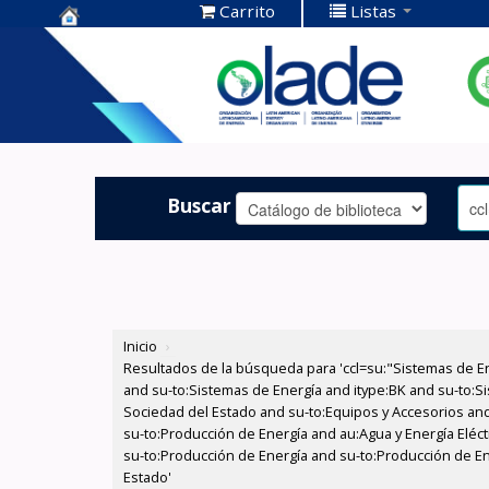
Carrito
Listas
Centro de
Documentación
OLADE -
Buscar
Inicio
›
Resultados de la búsqueda para 'ccl=su:"Sistemas de E
and su-to:Sistemas de Energía and itype:BK and su-to:Si
Sociedad del Estado and su-to:Equipos y Accesorios and
su-to:Producción de Energía and au:Agua y Energía Eléct
su-to:Producción de Energía and su-to:Producción de Ene
Estado'