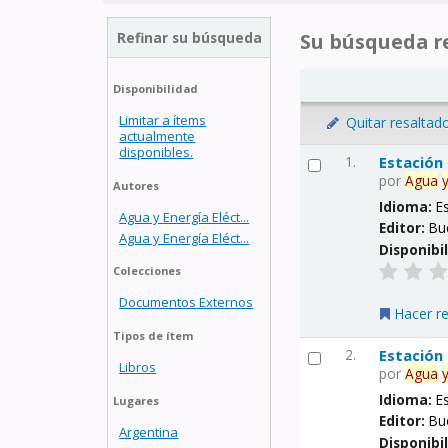
Refinar su búsqueda
Su búsqueda re
Disponibilidad
Limitar a ítems
Quitar resaltad
actualmente
disponibles.
1.
Estación
por
Agua
Autores
Idioma:
E
Agua y Energía Eléct...
Editor:
Bu
Agua y Energía Eléct...
Disponibi
Colecciones
Documentos Externos
Hacer r
Tipos de ítem
2.
Estación
Libros
por
Agua
Idioma:
E
Lugares
Editor:
Bu
Argentina
Disponibi