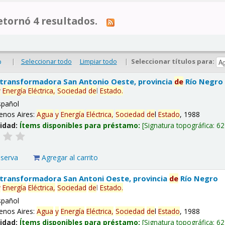
tornó 4 resultados.
|
Seleccionar todo
Limpiar todo
|
Seleccionar títulos para:
o
 transformadora San Antonio Oeste, provincia
de
Río Negro
y
Energía
Eléctrica,
Sociedad
de
l
Estado
.
spañol
enos Aires:
Agua
y
Energía
Eléctrica,
Sociedad
de
l
Estado
, 1988
lidad:
Ítems disponibles para préstamo:
Signatura topográfica:
62
eserva
Agregar al carrito
 transformadora San Antoni Oeste, provincia
de
Río Negro
y
Energía
Eléctrica,
Sociedad
de
l
Estado
.
spañol
enos Aires:
Agua
y
Energía
Eléctrica,
Sociedad
de
l
Estado
, 1988
lidad:
Ítems disponibles para préstamo:
Signatura topográfica:
62