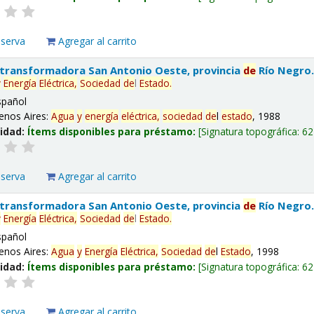
eserva
Agregar al carrito
 transformadora San Antonio Oeste, provincia
de
Río Negro
y
Energía
Eléctrica,
Sociedad
de
l
Estado
.
spañol
enos Aires:
Agua
y
energía
eléctrica,
sociedad
de
l
estado
, 1988
lidad:
Ítems disponibles para préstamo:
Signatura topográfica:
62
eserva
Agregar al carrito
 transformadora San Antonio Oeste, provincia
de
Río Negro
y
Energía
Eléctrica,
Sociedad
de
l
Estado
.
spañol
enos Aires:
Agua
y
Energía
Eléctrica,
Sociedad
de
l
Estado
, 1998
lidad:
Ítems disponibles para préstamo:
Signatura topográfica:
62
eserva
Agregar al carrito