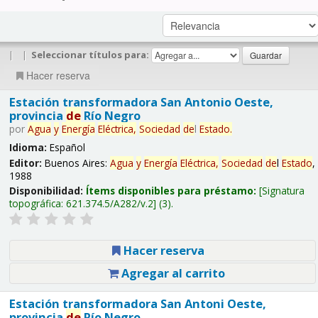
|
|
Seleccionar títulos para:
Hacer reserva
Estación transformadora San Antonio Oeste,
provincia
de
Río Negro
por
Agua
y
Energía
Eléctrica,
Sociedad
de
l
Estado
.
Idioma:
Español
Editor:
Buenos Aires:
Agua
y
Energía
Eléctrica,
Sociedad
de
l
Estado
,
1988
Disponibilidad:
Ítems disponibles para préstamo:
Signatura
topográfica:
621.374.5/A282/v.2
(3).
Hacer reserva
Agregar al carrito
Estación transformadora San Antoni Oeste,
provincia
de
Río Negro