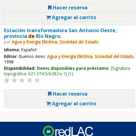
Hacer reserva
Agregar al carrito
Estación transformadora San Antonio Oeste,
provincia
de
Río Negro.
por
Agua
y
Energía
Eléctrica,
Sociedad
de
l
Estado
.
Idioma:
Español
Editor:
Buenos Aires:
Agua
y
Energía
Eléctrica,
Sociedad
de
l
Estado
,
1998
Disponibilidad:
Ítems disponibles para préstamo:
Signatura
topográfica:
621.374.5/A282/v.1
(1).
Hacer reserva
Agregar al carrito