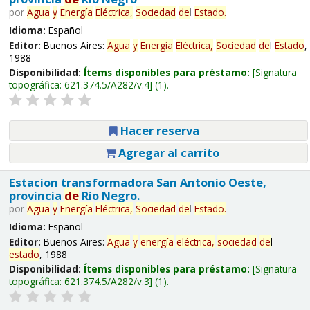
por
Agua
y
Energía
Eléctrica,
Sociedad
de
l
Estado
.
Idioma:
Español
Editor:
Buenos Aires:
Agua
y
Energía
Eléctrica,
Sociedad
de
l
Estado
,
1988
Disponibilidad:
Ítems disponibles para préstamo:
Signatura
topográfica:
621.374.5/A282/v.4
(1).
Hacer reserva
Agregar al carrito
Estacion transformadora San Antonio Oeste,
provincia
de
Río Negro.
por
Agua
y
Energía
Eléctrica,
Sociedad
de
l
Estado
.
Idioma:
Español
Editor:
Buenos Aires:
Agua
y
energía
eléctrica,
sociedad
de
l
estado
, 1988
Disponibilidad:
Ítems disponibles para préstamo:
Signatura
topográfica:
621.374.5/A282/v.3
(1).