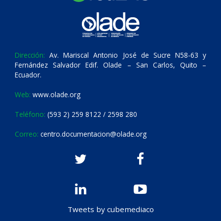
Dirección:
Av. Mariscal Antonio José de Sucre N58-63 y
Fernández Salvador Edif. Olade – San Carlos, Quito –
Ecuador.
Web:
www.olade.org
Teléfono:
(593 2) 259 8122 / 2598 280
Correo:
centro.documentacion@olade.org
Tweets by cubemediaco