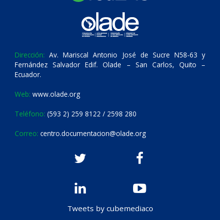
Dirección:
Av. Mariscal Antonio José de Sucre N58-63 y
Fernández Salvador Edif. Olade – San Carlos, Quito –
Ecuador.
Web:
www.olade.org
Teléfono:
(593 2) 259 8122 / 2598 280
Correo:
centro.documentacion@olade.org
Tweets by cubemediaco