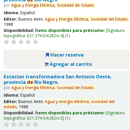
por
Agua
y
Energía
Eléctrica,
Sociedad
de
l
Estado
.
Idioma:
Español
Editor:
Buenos Aires:
Agua
y
Energía
Eléctrica,
Sociedad
de
l
Estado
,
1988
Disponibilidad:
Ítems disponibles para préstamo:
Signatura
topográfica:
621.374.5/A282/v.4
(1).
Hacer reserva
Agregar al carrito
Estacion transformadora San Antonio Oeste,
provincia
de
Río Negro.
por
Agua
y
Energía
Eléctrica,
Sociedad
de
l
Estado
.
Idioma:
Español
Editor:
Buenos Aires:
Agua
y
energía
eléctrica,
sociedad
de
l
estado
, 1988
Disponibilidad:
Ítems disponibles para préstamo:
Signatura
topográfica:
621.374.5/A282/v.3
(1).