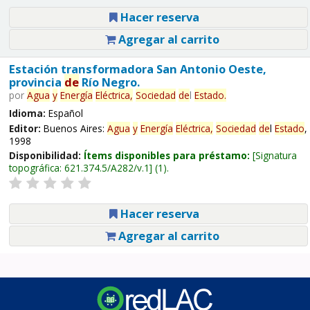
Hacer reserva
Agregar al carrito
Estación transformadora San Antonio Oeste,
provincia
de
Río Negro.
por
Agua
y
Energía
Eléctrica,
Sociedad
de
l
Estado
.
Idioma:
Español
Editor:
Buenos Aires:
Agua
y
Energía
Eléctrica,
Sociedad
de
l
Estado
,
1998
Disponibilidad:
Ítems disponibles para préstamo:
Signatura
topográfica:
621.374.5/A282/v.1
(1).
Hacer reserva
Agregar al carrito