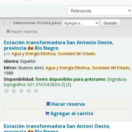
|
|
Seleccionar títulos para:
Hacer reserva
Estación transformadora San Antonio Oeste,
provincia
de
Río Negro
por
Agua
y
Energía
Eléctrica,
Sociedad
de
l
Estado
.
Idioma:
Español
Editor:
Buenos Aires:
Agua
y
Energía
Eléctrica,
Sociedad
de
l
Estado
,
1988
Disponibilidad:
Ítems disponibles para préstamo:
Signatura
topográfica:
621.374.5/A282/v.2
(3).
Hacer reserva
Agregar al carrito
Estación transformadora San Antoni Oeste,
provincia
de
Río Negro