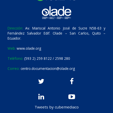
Dirección:
Av. Mariscal Antonio José de Sucre N58-63 y
Fernández Salvador Edif. Olade – San Carlos, Quito –
Ecuador.
Web:
www.olade.org
Teléfono:
(593 2) 259 8122 / 2598 280
Correo:
centro.documentacion@olade.org
Tweets by cubemediaco