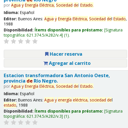
por
Agua
y
Energía
Eléctrica,
Sociedad
de
l
Estado
.
Idioma:
Español
Editor:
Buenos Aires:
Agua
y
Energía
Eléctrica,
Sociedad
de
l
Estado
,
1988
Disponibilidad:
Ítems disponibles para préstamo:
Signatura
topográfica:
621.374.5/A282/v.4
(1).
Hacer reserva
Agregar al carrito
Estacion transformadora San Antonio Oeste,
provincia
de
Río Negro.
por
Agua
y
Energía
Eléctrica,
Sociedad
de
l
Estado
.
Idioma:
Español
Editor:
Buenos Aires:
Agua
y
energía
eléctrica,
sociedad
de
l
estado
, 1988
Disponibilidad:
Ítems disponibles para préstamo:
Signatura
topográfica:
621.374.5/A282/v.3
(1).