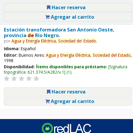
Hacer reserva
Agregar al carrito
Estación transformadora San Antonio Oeste,
provincia
de
Río Negro.
por
Agua
y
Energía
Eléctrica,
Sociedad
de
l
Estado
.
Idioma:
Español
Editor:
Buenos Aires:
Agua
y
Energía
Eléctrica,
Sociedad
de
l
Estado
,
1998
Disponibilidad:
Ítems disponibles para préstamo:
Signatura
topográfica:
621.374.5/A282/v.1
(1).
Hacer reserva
Agregar al carrito