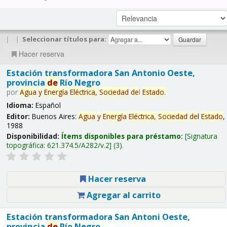
|
|
Seleccionar títulos para:
Hacer reserva
Estación transformadora San Antonio Oeste,
provincia
de
Río Negro
por
Agua
y
Energía
Eléctrica,
Sociedad
de
l
Estado
.
Idioma:
Español
Editor:
Buenos Aires:
Agua
y
Energía
Eléctrica,
Sociedad
de
l
Estado
,
1988
Disponibilidad:
Ítems disponibles para préstamo:
Signatura
topográfica:
621.374.5/A282/v.2
(3).
Hacer reserva
Agregar al carrito
Estación transformadora San Antoni Oeste,
provincia
de
Río Negro