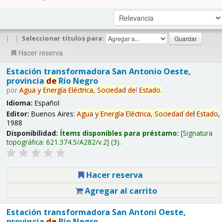
|
|
Seleccionar títulos para:
Hacer reserva
Estación transformadora San Antonio Oeste,
provincia
de
Río Negro
por
Agua
y
Energía
Eléctrica,
Sociedad
de
l
Estado
.
Idioma:
Español
Editor:
Buenos Aires:
Agua
y
Energía
Eléctrica,
Sociedad
de
l
Estado
,
1988
Disponibilidad:
Ítems disponibles para préstamo:
Signatura
topográfica:
621.374.5/A282/v.2
(3).
Hacer reserva
Agregar al carrito
Estación transformadora San Antoni Oeste,
provincia
de
Río Negro