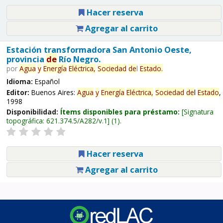
Hacer reserva
Agregar al carrito
Estación transformadora San Antonio Oeste,
provincia
de
Río Negro.
por
Agua
y
Energía
Eléctrica,
Sociedad
de
l
Estado
.
Idioma:
Español
Editor:
Buenos Aires:
Agua
y
Energía
Eléctrica,
Sociedad
de
l
Estado
,
1998
Disponibilidad:
Ítems disponibles para préstamo:
Signatura
topográfica:
621.374.5/A282/v.1
(1).
Hacer reserva
Agregar al carrito