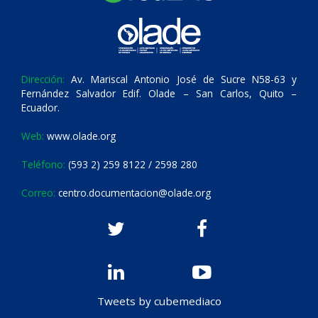
Dirección:
Av. Mariscal Antonio José de Sucre N58-63 y
Fernández Salvador Edif. Olade – San Carlos, Quito –
Ecuador.
Web:
www.olade.org
Teléfono:
(593 2) 259 8122 / 2598 280
Correo:
centro.documentacion@olade.org
Tweets by cubemediaco