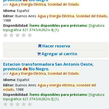
por
Agua
y
Energía
Eléctrica,
Sociedad
de
l
Estado
.
Idioma:
Español
Editor:
Buenos Aires:
Agua
y
Energía
Eléctrica,
Sociedad
de
l
Estado
,
1988
Disponibilidad:
Ítems disponibles para préstamo:
Signatura
topográfica:
621.374.5/A282/v.4
(1).
Hacer reserva
Agregar al carrito
Estacion transformadora San Antonio Oeste,
provincia
de
Río Negro.
por
Agua
y
Energía
Eléctrica,
Sociedad
de
l
Estado
.
Idioma:
Español
Editor:
Buenos Aires:
Agua
y
energía
eléctrica,
sociedad
de
l
estado
, 1988
Disponibilidad:
Ítems disponibles para préstamo:
Signatura
topográfica:
621.374.5/A282/v.3
(1).