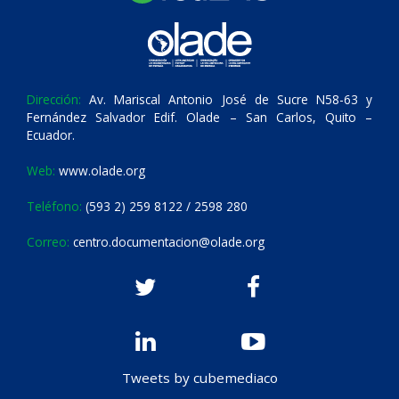
Dirección:
Av. Mariscal Antonio José de Sucre N58-63 y
Fernández Salvador Edif. Olade – San Carlos, Quito –
Ecuador.
Web:
www.olade.org
Teléfono:
(593 2) 259 8122 / 2598 280
Correo:
centro.documentacion@olade.org
Tweets by cubemediaco