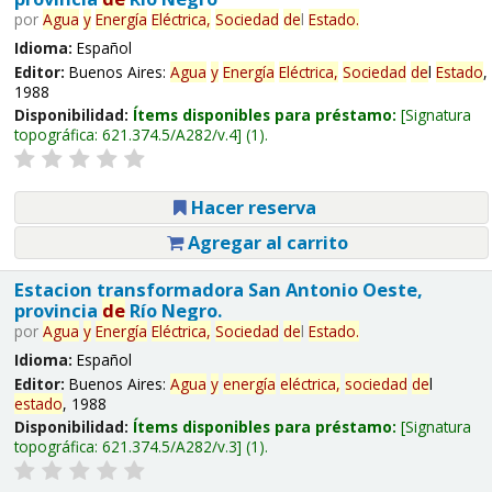
por
Agua
y
Energía
Eléctrica,
Sociedad
de
l
Estado
.
Idioma:
Español
Editor:
Buenos Aires:
Agua
y
Energía
Eléctrica,
Sociedad
de
l
Estado
,
1988
Disponibilidad:
Ítems disponibles para préstamo:
Signatura
topográfica:
621.374.5/A282/v.4
(1).
Hacer reserva
Agregar al carrito
Estacion transformadora San Antonio Oeste,
provincia
de
Río Negro.
por
Agua
y
Energía
Eléctrica,
Sociedad
de
l
Estado
.
Idioma:
Español
Editor:
Buenos Aires:
Agua
y
energía
eléctrica,
sociedad
de
l
estado
, 1988
Disponibilidad:
Ítems disponibles para préstamo:
Signatura
topográfica:
621.374.5/A282/v.3
(1).