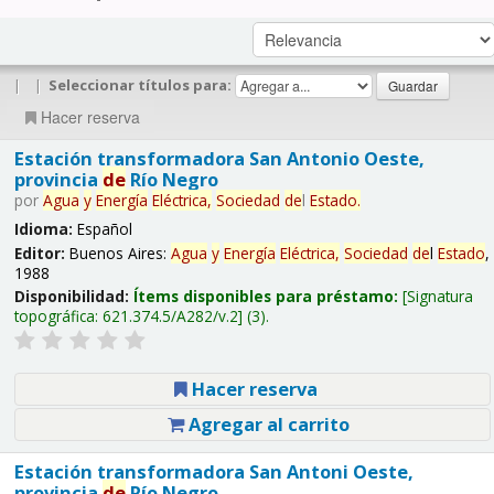
|
|
Seleccionar títulos para:
Hacer reserva
Estación transformadora San Antonio Oeste,
provincia
de
Río Negro
por
Agua
y
Energía
Eléctrica,
Sociedad
de
l
Estado
.
Idioma:
Español
Editor:
Buenos Aires:
Agua
y
Energía
Eléctrica,
Sociedad
de
l
Estado
,
1988
Disponibilidad:
Ítems disponibles para préstamo:
Signatura
topográfica:
621.374.5/A282/v.2
(3).
Hacer reserva
Agregar al carrito
Estación transformadora San Antoni Oeste,
provincia
de
Río Negro