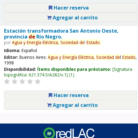
Hacer reserva
Agregar al carrito
Estación transformadora San Antonio Oeste,
provincia
de
Río Negro.
por
Agua
y
Energía
Eléctrica,
Sociedad
de
l
Estado
.
Idioma:
Español
Editor:
Buenos Aires:
Agua
y
Energía
Eléctrica,
Sociedad
de
l
Estado
,
1998
Disponibilidad:
Ítems disponibles para préstamo:
Signatura
topográfica:
621.374.5/A282/v.1
(1).
Hacer reserva
Agregar al carrito