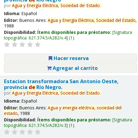
por
Agua
y
Energía
Eléctrica,
Sociedad
de
l
Estado
.
Idioma:
Español
Editor:
Buenos Aires:
Agua
y
Energía
Eléctrica,
Sociedad
de
l
Estado
,
1988
Disponibilidad:
Ítems disponibles para préstamo:
Signatura
topográfica:
621.374.5/A282/v.4
(1).
Hacer reserva
Agregar al carrito
Estacion transformadora San Antonio Oeste,
provincia
de
Río Negro.
por
Agua
y
Energía
Eléctrica,
Sociedad
de
l
Estado
.
Idioma:
Español
Editor:
Buenos Aires:
Agua
y
energía
eléctrica,
sociedad
de
l
estado
, 1988
Disponibilidad:
Ítems disponibles para préstamo:
Signatura
topográfica:
621.374.5/A282/v.3
(1).