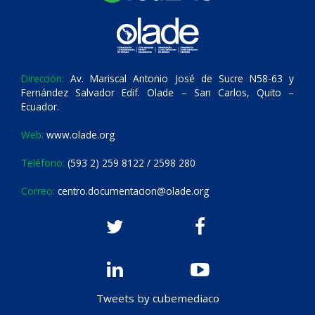
Dirección:
Av. Mariscal Antonio José de Sucre N58-63 y
Fernández Salvador Edif. Olade – San Carlos, Quito –
Ecuador.
Web:
www.olade.org
Teléfono:
(593 2) 259 8122 / 2598 280
Correo:
centro.documentacion@olade.org
Tweets by cubemediaco