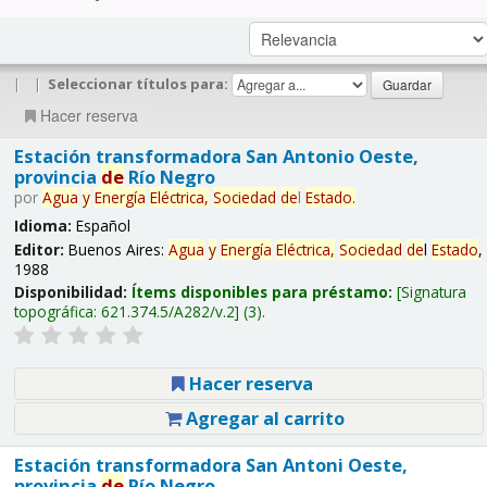
|
|
Seleccionar títulos para:
Hacer reserva
Estación transformadora San Antonio Oeste,
provincia
de
Río Negro
por
Agua
y
Energía
Eléctrica,
Sociedad
de
l
Estado
.
Idioma:
Español
Editor:
Buenos Aires:
Agua
y
Energía
Eléctrica,
Sociedad
de
l
Estado
,
1988
Disponibilidad:
Ítems disponibles para préstamo:
Signatura
topográfica:
621.374.5/A282/v.2
(3).
Hacer reserva
Agregar al carrito
Estación transformadora San Antoni Oeste,
provincia
de
Río Negro