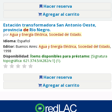
Hacer reserva
Agregar al carrito
Estación transformadora San Antonio Oeste,
provincia
de
Río Negro.
por
Agua
y
Energía
Eléctrica,
Sociedad
de
l
Estado
.
Idioma:
Español
Editor:
Buenos Aires:
Agua
y
Energía
Eléctrica,
Sociedad
de
l
Estado
,
1998
Disponibilidad:
Ítems disponibles para préstamo:
Signatura
topográfica:
621.374.5/A282/v.1
(1).
Hacer reserva
Agregar al carrito