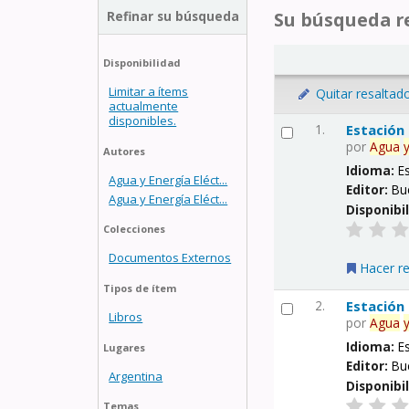
Refinar su búsqueda
Su búsqueda re
Disponibilidad
Limitar a ítems
Quitar resaltad
actualmente
disponibles.
1.
Estación
por
Agua
Autores
Idioma:
E
Agua y Energía Eléct...
Editor:
Bu
Agua y Energía Eléct...
Disponibi
Colecciones
Documentos Externos
Hacer r
Tipos de ítem
2.
Estación
Libros
por
Agua
Idioma:
E
Lugares
Editor:
Bu
Argentina
Disponibi
Temas