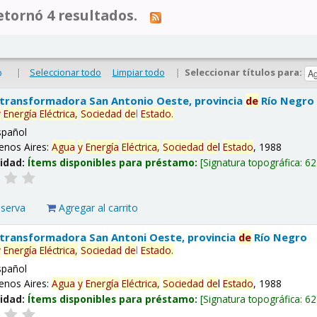
tornó 4 resultados.
|
Seleccionar todo
Limpiar todo
|
Seleccionar títulos para:
o
 transformadora San Antonio Oeste, provincia
de
Río Negro
y
Energía
Eléctrica,
Sociedad
de
l
Estado
.
spañol
enos Aires:
Agua
y
Energía
Eléctrica,
Sociedad
de
l
Estado
, 1988
lidad:
Ítems disponibles para préstamo:
Signatura topográfica:
62
eserva
Agregar al carrito
 transformadora San Antoni Oeste, provincia
de
Río Negro
y
Energía
Eléctrica,
Sociedad
de
l
Estado
.
spañol
enos Aires:
Agua
y
Energía
Eléctrica,
Sociedad
de
l
Estado
, 1988
lidad:
Ítems disponibles para préstamo:
Signatura topográfica:
62