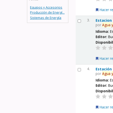
Equipos y Accesorios
Hacer r
Producción de Energí...
Sistemas de Energía
3.
Estacion
por
Agua
Idioma:
E
Editor:
Bu
Disponibi
Hacer r
4.
Estación
por
Agua
Idioma:
E
Editor:
Bu
Disponibi
Hacer r