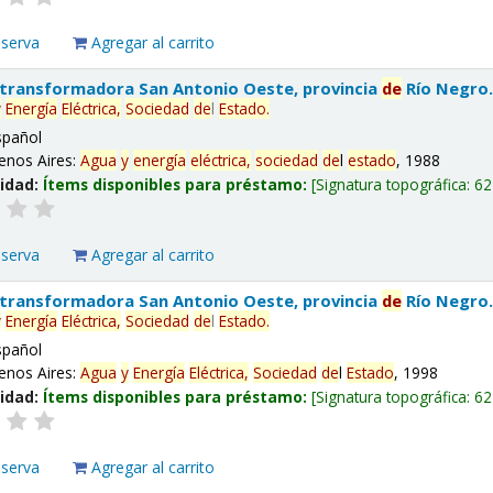
eserva
Agregar al carrito
 transformadora San Antonio Oeste, provincia
de
Río Negro
y
Energía
Eléctrica,
Sociedad
de
l
Estado
.
spañol
enos Aires:
Agua
y
energía
eléctrica,
sociedad
de
l
estado
, 1988
lidad:
Ítems disponibles para préstamo:
Signatura topográfica:
62
eserva
Agregar al carrito
 transformadora San Antonio Oeste, provincia
de
Río Negro
y
Energía
Eléctrica,
Sociedad
de
l
Estado
.
spañol
enos Aires:
Agua
y
Energía
Eléctrica,
Sociedad
de
l
Estado
, 1998
lidad:
Ítems disponibles para préstamo:
Signatura topográfica:
62
eserva
Agregar al carrito