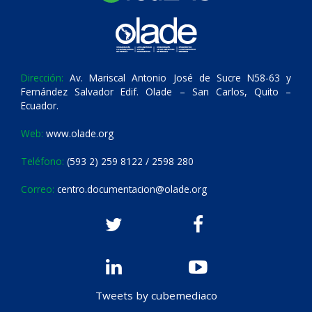
Dirección:
Av. Mariscal Antonio José de Sucre N58-63 y
Fernández Salvador Edif. Olade – San Carlos, Quito –
Ecuador.
Web:
www.olade.org
Teléfono:
(593 2) 259 8122 / 2598 280
Correo:
centro.documentacion@olade.org
Tweets by cubemediaco