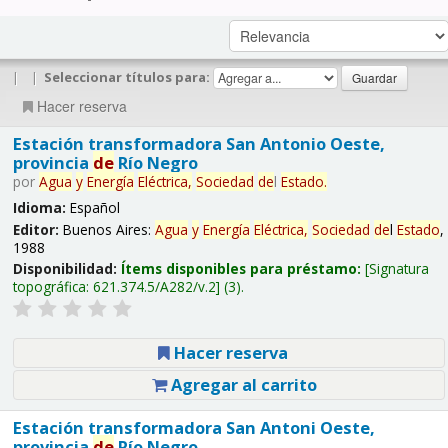
|
|
Seleccionar títulos para:
Hacer reserva
Estación transformadora San Antonio Oeste,
provincia
de
Río Negro
por
Agua
y
Energía
Eléctrica,
Sociedad
de
l
Estado
.
Idioma:
Español
Editor:
Buenos Aires:
Agua
y
Energía
Eléctrica,
Sociedad
de
l
Estado
,
1988
Disponibilidad:
Ítems disponibles para préstamo:
Signatura
topográfica:
621.374.5/A282/v.2
(3).
Hacer reserva
Agregar al carrito
Estación transformadora San Antoni Oeste,
provincia
de
Río Negro