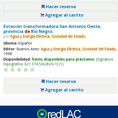
Hacer reserva
Agregar al carrito
Estación transformadora San Antonio Oeste,
provincia
de
Río Negro.
por
Agua
y
Energía
Eléctrica,
Sociedad
de
l
Estado
.
Idioma:
Español
Editor:
Buenos Aires:
Agua
y
Energía
Eléctrica,
Sociedad
de
l
Estado
,
1998
Disponibilidad:
Ítems disponibles para préstamo:
Signatura
topográfica:
621.374.5/A282/v.1
(1).
Hacer reserva
Agregar al carrito