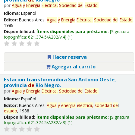
por
Agua
y
Energía
Eléctrica,
Sociedad
de
l
Estado
.
Idioma:
Español
Editor:
Buenos Aires:
Agua
y
Energía
Eléctrica,
Sociedad
de
l
Estado
,
1988
Disponibilidad:
Ítems disponibles para préstamo:
Signatura
topográfica:
621.374.5/A282/v.4
(1).
Hacer reserva
Agregar al carrito
Estacion transformadora San Antonio Oeste,
provincia
de
Río Negro.
por
Agua
y
Energía
Eléctrica,
Sociedad
de
l
Estado
.
Idioma:
Español
Editor:
Buenos Aires:
Agua
y
energía
eléctrica,
sociedad
de
l
estado
, 1988
Disponibilidad:
Ítems disponibles para préstamo:
Signatura
topográfica:
621.374.5/A282/v.3
(1).