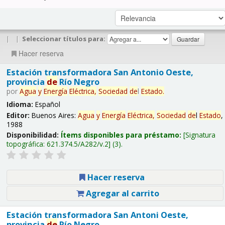
|
|
Seleccionar títulos para:
Hacer reserva
Estación transformadora San Antonio Oeste,
provincia
de
Río Negro
por
Agua
y
Energía
Eléctrica,
Sociedad
de
l
Estado
.
Idioma:
Español
Editor:
Buenos Aires:
Agua
y
Energía
Eléctrica,
Sociedad
de
l
Estado
,
1988
Disponibilidad:
Ítems disponibles para préstamo:
Signatura
topográfica:
621.374.5/A282/v.2
(3).
Hacer reserva
Agregar al carrito
Estación transformadora San Antoni Oeste,
provincia
de
Río Negro