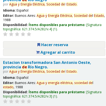
por
Agua
y
Energía
Eléctrica,
Sociedad
de
l
Estado
.
Idioma:
Español
Editor:
Buenos Aires:
Agua
y
Energía
Eléctrica,
Sociedad
de
l
Estado
,
1988
Disponibilidad:
Ítems disponibles para préstamo:
Signatura
topográfica:
621.374.5/A282/v.4
(1).
Hacer reserva
Agregar al carrito
Estacion transformadora San Antonio Oeste,
provincia
de
Río Negro.
por
Agua
y
Energía
Eléctrica,
Sociedad
de
l
Estado
.
Idioma:
Español
Editor:
Buenos Aires:
Agua
y
energía
eléctrica,
sociedad
de
l
estado
, 1988
Disponibilidad:
Ítems disponibles para préstamo:
Signatura
topográfica:
621.374.5/A282/v.3
(1).