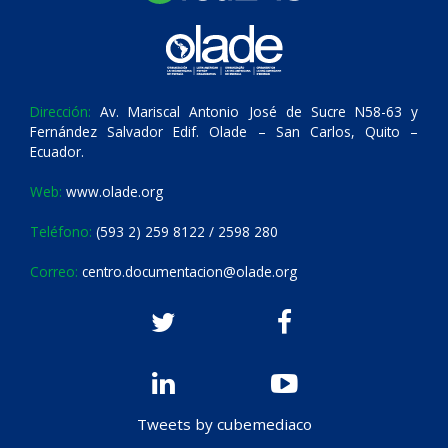
Dirección:
Av. Mariscal Antonio José de Sucre N58-63 y
Fernández Salvador Edif. Olade – San Carlos, Quito –
Ecuador.
Web:
www.olade.org
Teléfono:
(593 2) 259 8122 / 2598 280
Correo:
centro.documentacion@olade.org
Tweets by cubemediaco