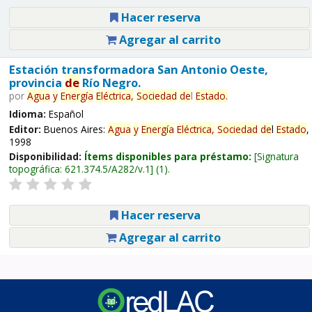
Hacer reserva
Agregar al carrito
Estación transformadora San Antonio Oeste,
provincia
de
Río Negro.
por
Agua
y
Energía
Eléctrica,
Sociedad
de
l
Estado
.
Idioma:
Español
Editor:
Buenos Aires:
Agua
y
Energía
Eléctrica,
Sociedad
de
l
Estado
,
1998
Disponibilidad:
Ítems disponibles para préstamo:
Signatura
topográfica:
621.374.5/A282/v.1
(1).
Hacer reserva
Agregar al carrito