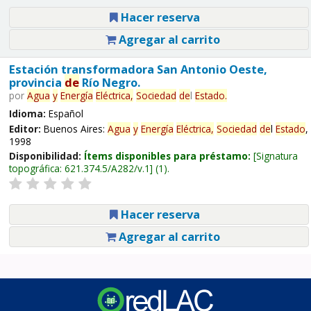
Hacer reserva
Agregar al carrito
Estación transformadora San Antonio Oeste,
provincia
de
Río Negro.
por
Agua
y
Energía
Eléctrica,
Sociedad
de
l
Estado
.
Idioma:
Español
Editor:
Buenos Aires:
Agua
y
Energía
Eléctrica,
Sociedad
de
l
Estado
,
1998
Disponibilidad:
Ítems disponibles para préstamo:
Signatura
topográfica:
621.374.5/A282/v.1
(1).
Hacer reserva
Agregar al carrito