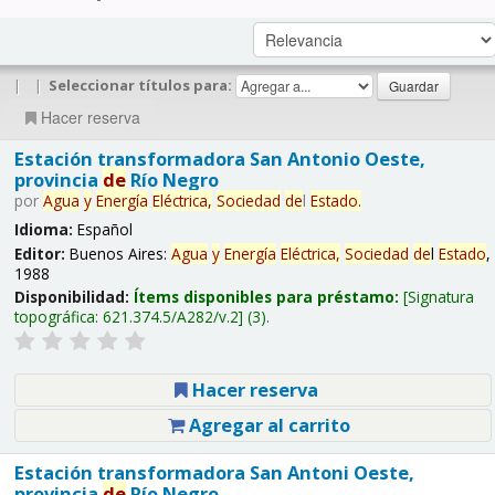
|
|
Seleccionar títulos para:
Hacer reserva
Estación transformadora San Antonio Oeste,
provincia
de
Río Negro
por
Agua
y
Energía
Eléctrica,
Sociedad
de
l
Estado
.
Idioma:
Español
Editor:
Buenos Aires:
Agua
y
Energía
Eléctrica,
Sociedad
de
l
Estado
,
1988
Disponibilidad:
Ítems disponibles para préstamo:
Signatura
topográfica:
621.374.5/A282/v.2
(3).
Hacer reserva
Agregar al carrito
Estación transformadora San Antoni Oeste,
provincia
de
Río Negro