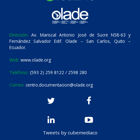
Dirección:
Av. Mariscal Antonio José de Sucre N58-63 y
Fernández Salvador Edif. Olade – San Carlos, Quito –
Ecuador.
Web:
www.olade.org
Teléfono:
(593 2) 259 8122 / 2598 280
Correo:
centro.documentacion@olade.org
Tweets by cubemediaco