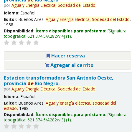
por
Agua
y
Energía
Eléctrica,
Sociedad
de
l
Estado
.
Idioma:
Español
Editor:
Buenos Aires:
Agua
y
Energía
Eléctrica,
Sociedad
de
l
Estado
,
1988
Disponibilidad:
Ítems disponibles para préstamo:
Signatura
topográfica:
621.374.5/A282/v.4
(1).
Hacer reserva
Agregar al carrito
Estacion transformadora San Antonio Oeste,
provincia
de
Río Negro.
por
Agua
y
Energía
Eléctrica,
Sociedad
de
l
Estado
.
Idioma:
Español
Editor:
Buenos Aires:
Agua
y
energía
eléctrica,
sociedad
de
l
estado
, 1988
Disponibilidad:
Ítems disponibles para préstamo:
Signatura
topográfica:
621.374.5/A282/v.3
(1).