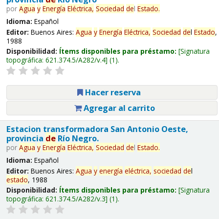
por
Agua
y
Energía
Eléctrica,
Sociedad
de
l
Estado
.
Idioma:
Español
Editor:
Buenos Aires:
Agua
y
Energía
Eléctrica,
Sociedad
de
l
Estado
,
1988
Disponibilidad:
Ítems disponibles para préstamo:
Signatura
topográfica:
621.374.5/A282/v.4
(1).
Hacer reserva
Agregar al carrito
Estacion transformadora San Antonio Oeste,
provincia
de
Río Negro.
por
Agua
y
Energía
Eléctrica,
Sociedad
de
l
Estado
.
Idioma:
Español
Editor:
Buenos Aires:
Agua
y
energía
eléctrica,
sociedad
de
l
estado
, 1988
Disponibilidad:
Ítems disponibles para préstamo:
Signatura
topográfica:
621.374.5/A282/v.3
(1).