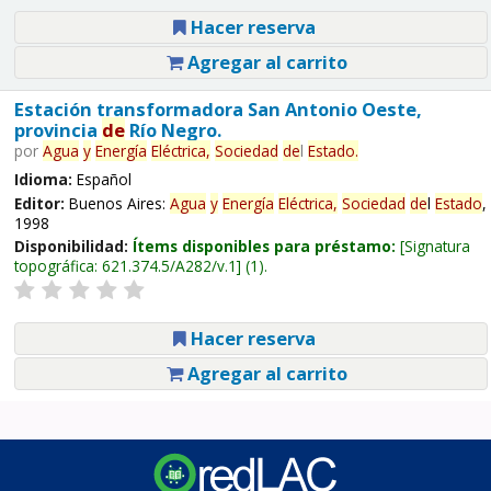
Hacer reserva
Agregar al carrito
Estación transformadora San Antonio Oeste,
provincia
de
Río Negro.
por
Agua
y
Energía
Eléctrica,
Sociedad
de
l
Estado
.
Idioma:
Español
Editor:
Buenos Aires:
Agua
y
Energía
Eléctrica,
Sociedad
de
l
Estado
,
1998
Disponibilidad:
Ítems disponibles para préstamo:
Signatura
topográfica:
621.374.5/A282/v.1
(1).
Hacer reserva
Agregar al carrito