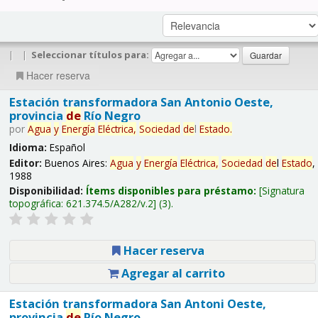
|
|
Seleccionar títulos para:
Hacer reserva
Estación transformadora San Antonio Oeste,
provincia
de
Río Negro
por
Agua
y
Energía
Eléctrica,
Sociedad
de
l
Estado
.
Idioma:
Español
Editor:
Buenos Aires:
Agua
y
Energía
Eléctrica,
Sociedad
de
l
Estado
,
1988
Disponibilidad:
Ítems disponibles para préstamo:
Signatura
topográfica:
621.374.5/A282/v.2
(3).
Hacer reserva
Agregar al carrito
Estación transformadora San Antoni Oeste,
provincia
de
Río Negro