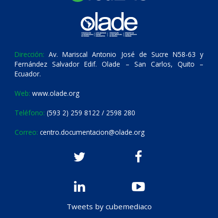
Dirección:
Av. Mariscal Antonio José de Sucre N58-63 y
Fernández Salvador Edif. Olade – San Carlos, Quito –
Ecuador.
Web:
www.olade.org
Teléfono:
(593 2) 259 8122 / 2598 280
Correo:
centro.documentacion@olade.org
Tweets by cubemediaco