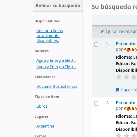
Refinar su búsqueda
Su búsqueda re
Disponibilidad
Limitar a ítems
Quitar resaltad
actualmente
disponibles.
1.
Estación
por
Agua
Autores
Idioma:
E
Agua y Energía Eléct...
Editor:
Bu
Agua y Energía Eléct...
Disponibi
Colecciones
Documentos Externos
Hacer r
Tipos de ítem
2.
Estación
Libros
por
Agua
Idioma:
E
Lugares
Editor:
Bu
Argentina
Disponibi
Temas