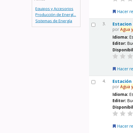
Equipos y Accesorios
Hacer r
Producción de Energí...
Sistemas de Energía
3.
Estacion
por
Agua
Idioma:
E
Editor:
Bu
Disponibi
Hacer r
4.
Estación
por
Agua
Idioma:
E
Editor:
Bu
Disponibi
Hacer r