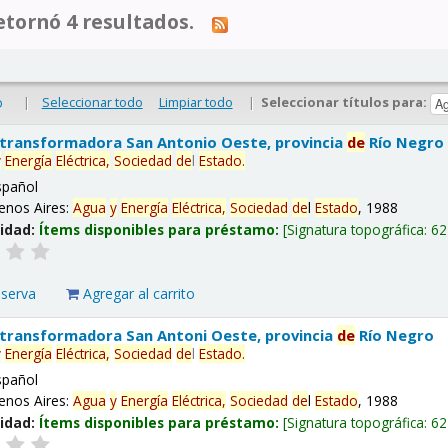
tornó 4 resultados.
|
Seleccionar todo
Limpiar todo
|
Seleccionar títulos para:
o
 transformadora San Antonio Oeste, provincia
de
Río Negro
y
Energía
Eléctrica,
Sociedad
de
l
Estado
.
spañol
enos Aires:
Agua
y
Energía
Eléctrica,
Sociedad
de
l
Estado
, 1988
lidad:
Ítems disponibles para préstamo:
Signatura topográfica:
62
eserva
Agregar al carrito
 transformadora San Antoni Oeste, provincia
de
Río Negro
y
Energía
Eléctrica,
Sociedad
de
l
Estado
.
spañol
enos Aires:
Agua
y
Energía
Eléctrica,
Sociedad
de
l
Estado
, 1988
lidad:
Ítems disponibles para préstamo:
Signatura topográfica:
62