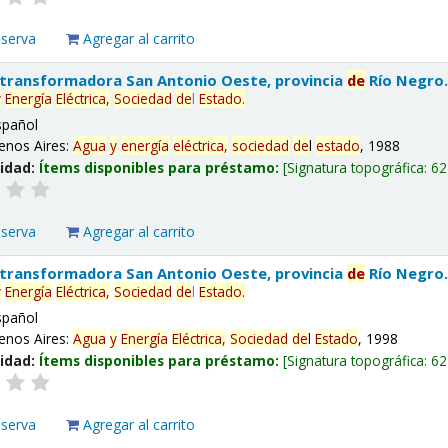
eserva
Agregar al carrito
 transformadora San Antonio Oeste, provincia
de
Río Negro
y
Energía
Eléctrica,
Sociedad
de
l
Estado
.
spañol
enos Aires:
Agua
y
energía
eléctrica,
sociedad
de
l
estado
, 1988
lidad:
Ítems disponibles para préstamo:
Signatura topográfica:
62
eserva
Agregar al carrito
 transformadora San Antonio Oeste, provincia
de
Río Negro
y
Energía
Eléctrica,
Sociedad
de
l
Estado
.
spañol
enos Aires:
Agua
y
Energía
Eléctrica,
Sociedad
de
l
Estado
, 1998
lidad:
Ítems disponibles para préstamo:
Signatura topográfica:
62
eserva
Agregar al carrito