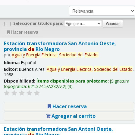
|
|
Seleccionar títulos para:
Hacer reserva
Estación transformadora San Antonio Oeste,
provincia
de
Río Negro
por
Agua
y
Energía
Eléctrica,
Sociedad
de
l
Estado
.
Idioma:
Español
Editor:
Buenos Aires:
Agua
y
Energía
Eléctrica,
Sociedad
de
l
Estado
,
1988
Disponibilidad:
Ítems disponibles para préstamo:
Signatura
topográfica:
621.374.5/A282/v.2
(3).
Hacer reserva
Agregar al carrito
Estación transformadora San Antoni Oeste,
provincia
de
Río Negro