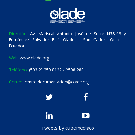
Dirección:
Av. Mariscal Antonio José de Sucre N58-63 y
Fernández Salvador Edif. Olade – San Carlos, Quito –
Ecuador.
Web:
www.olade.org
Teléfono:
(593 2) 259 8122 / 2598 280
Correo:
centro.documentacion@olade.org
Tweets by cubemediaco