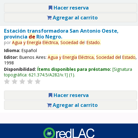
Hacer reserva
Agregar al carrito
Estación transformadora San Antonio Oeste,
provincia
de
Río Negro.
por
Agua
y
Energía
Eléctrica,
Sociedad
de
l
Estado
.
Idioma:
Español
Editor:
Buenos Aires:
Agua
y
Energía
Eléctrica,
Sociedad
de
l
Estado
,
1998
Disponibilidad:
Ítems disponibles para préstamo:
Signatura
topográfica:
621.374.5/A282/v.1
(1).
Hacer reserva
Agregar al carrito