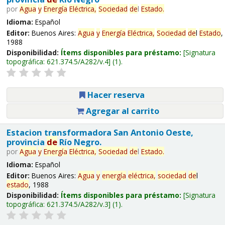
por
Agua
y
Energía
Eléctrica,
Sociedad
de
l
Estado
.
Idioma:
Español
Editor:
Buenos Aires:
Agua
y
Energía
Eléctrica,
Sociedad
de
l
Estado
,
1988
Disponibilidad:
Ítems disponibles para préstamo:
Signatura
topográfica:
621.374.5/A282/v.4
(1).
Hacer reserva
Agregar al carrito
Estacion transformadora San Antonio Oeste,
provincia
de
Río Negro.
por
Agua
y
Energía
Eléctrica,
Sociedad
de
l
Estado
.
Idioma:
Español
Editor:
Buenos Aires:
Agua
y
energía
eléctrica,
sociedad
de
l
estado
, 1988
Disponibilidad:
Ítems disponibles para préstamo:
Signatura
topográfica:
621.374.5/A282/v.3
(1).