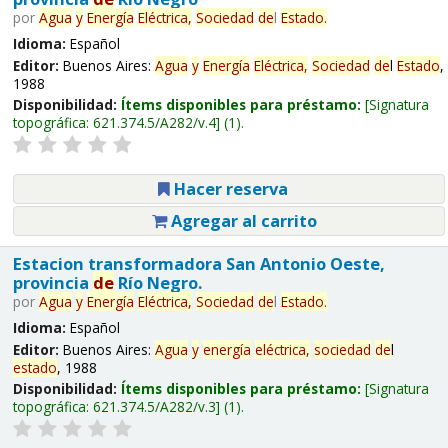
por
Agua
y
Energía
Eléctrica,
Sociedad
de
l
Estado
.
Idioma:
Español
Editor:
Buenos Aires:
Agua
y
Energía
Eléctrica,
Sociedad
de
l
Estado
,
1988
Disponibilidad:
Ítems disponibles para préstamo:
Signatura
topográfica:
621.374.5/A282/v.4
(1).
Hacer reserva
Agregar al carrito
Estacion transformadora San Antonio Oeste,
provincia
de
Río Negro.
por
Agua
y
Energía
Eléctrica,
Sociedad
de
l
Estado
.
Idioma:
Español
Editor:
Buenos Aires:
Agua
y
energía
eléctrica,
sociedad
de
l
estado
, 1988
Disponibilidad:
Ítems disponibles para préstamo:
Signatura
topográfica:
621.374.5/A282/v.3
(1).