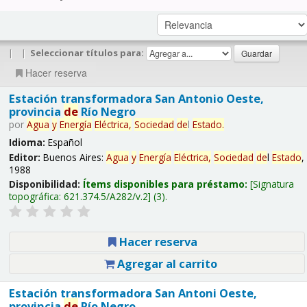
|
|
Seleccionar títulos para:
Hacer reserva
Estación transformadora San Antonio Oeste,
provincia
de
Río Negro
por
Agua
y
Energía
Eléctrica,
Sociedad
de
l
Estado
.
Idioma:
Español
Editor:
Buenos Aires:
Agua
y
Energía
Eléctrica,
Sociedad
de
l
Estado
,
1988
Disponibilidad:
Ítems disponibles para préstamo:
Signatura
topográfica:
621.374.5/A282/v.2
(3).
Hacer reserva
Agregar al carrito
Estación transformadora San Antoni Oeste,
provincia
de
Río Negro