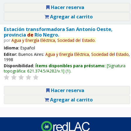
Hacer reserva
Agregar al carrito
Estación transformadora San Antonio Oeste,
provincia
de
Río Negro.
por
Agua
y
Energía
Eléctrica,
Sociedad
de
l
Estado
.
Idioma:
Español
Editor:
Buenos Aires:
Agua
y
Energía
Eléctrica,
Sociedad
de
l
Estado
,
1998
Disponibilidad:
Ítems disponibles para préstamo:
Signatura
topográfica:
621.374.5/A282/v.1
(1).
Hacer reserva
Agregar al carrito