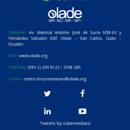
Dirección:
Av. Mariscal Antonio José de Sucre N58-63 y
Fernández Salvador Edif. Olade – San Carlos, Quito –
Ecuador.
Web:
www.olade.org
Teléfono:
(593 2) 259 8122 / 2598 280
Correo:
centro.documentacion@olade.org
Tweets by cubemediaco