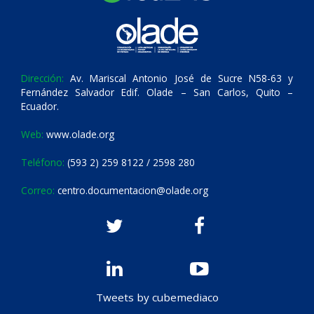
Dirección:
Av. Mariscal Antonio José de Sucre N58-63 y
Fernández Salvador Edif. Olade – San Carlos, Quito –
Ecuador.
Web:
www.olade.org
Teléfono:
(593 2) 259 8122 / 2598 280
Correo:
centro.documentacion@olade.org
Tweets by cubemediaco