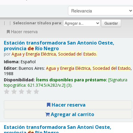
|
|
Seleccionar títulos para:
Hacer reserva
Estación transformadora San Antonio Oeste,
provincia
de
Río Negro
por
Agua
y
Energía
Eléctrica,
Sociedad
de
l
Estado
.
Idioma:
Español
Editor:
Buenos Aires:
Agua
y
Energía
Eléctrica,
Sociedad
de
l
Estado
,
1988
Disponibilidad:
Ítems disponibles para préstamo:
Signatura
topográfica:
621.374.5/A282/v.2
(3).
Hacer reserva
Agregar al carrito
Estación transformadora San Antoni Oeste,
provincia
de
Río Negro