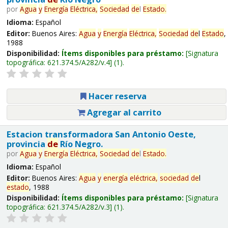
por
Agua
y
Energía
Eléctrica,
Sociedad
de
l
Estado
.
Idioma:
Español
Editor:
Buenos Aires:
Agua
y
Energía
Eléctrica,
Sociedad
de
l
Estado
,
1988
Disponibilidad:
Ítems disponibles para préstamo:
Signatura
topográfica:
621.374.5/A282/v.4
(1).
Hacer reserva
Agregar al carrito
Estacion transformadora San Antonio Oeste,
provincia
de
Río Negro.
por
Agua
y
Energía
Eléctrica,
Sociedad
de
l
Estado
.
Idioma:
Español
Editor:
Buenos Aires:
Agua
y
energía
eléctrica,
sociedad
de
l
estado
, 1988
Disponibilidad:
Ítems disponibles para préstamo:
Signatura
topográfica:
621.374.5/A282/v.3
(1).