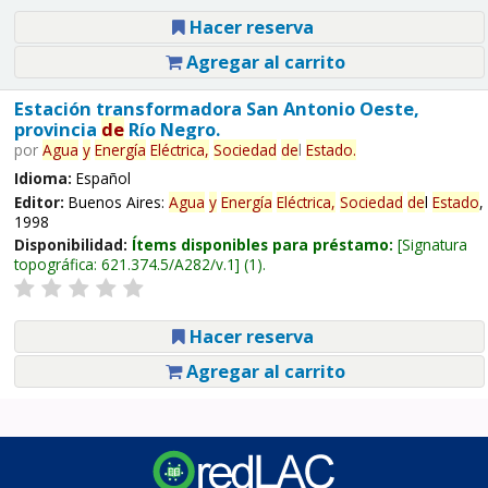
Hacer reserva
Agregar al carrito
Estación transformadora San Antonio Oeste,
provincia
de
Río Negro.
por
Agua
y
Energía
Eléctrica,
Sociedad
de
l
Estado
.
Idioma:
Español
Editor:
Buenos Aires:
Agua
y
Energía
Eléctrica,
Sociedad
de
l
Estado
,
1998
Disponibilidad:
Ítems disponibles para préstamo:
Signatura
topográfica:
621.374.5/A282/v.1
(1).
Hacer reserva
Agregar al carrito