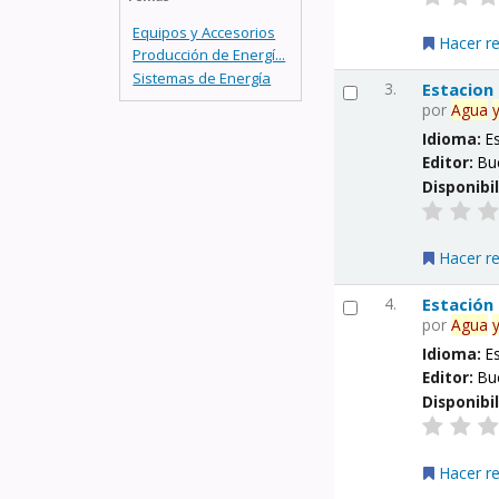
Equipos y Accesorios
Hacer r
Producción de Energí...
Sistemas de Energía
3.
Estacion
por
Agua
Idioma:
E
Editor:
Bu
Disponibi
Hacer r
4.
Estación
por
Agua
Idioma:
E
Editor:
Bu
Disponibi
Hacer r