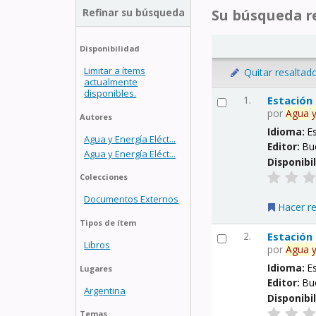
Refinar su búsqueda
Su búsqueda re
Disponibilidad
Limitar a ítems
Quitar resaltad
actualmente
disponibles.
1.
Estación
por
Agua
Autores
Idioma:
E
Agua y Energía Eléct...
Editor:
Bu
Agua y Energía Eléct...
Disponibi
Colecciones
Documentos Externos
Hacer r
Tipos de ítem
2.
Estación
Libros
por
Agua
Idioma:
E
Lugares
Editor:
Bu
Argentina
Disponibi
Temas