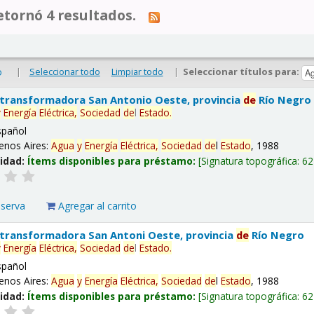
tornó 4 resultados.
|
Seleccionar todo
Limpiar todo
|
Seleccionar títulos para:
o
 transformadora San Antonio Oeste, provincia
de
Río Negro
y
Energía
Eléctrica,
Sociedad
de
l
Estado
.
spañol
enos Aires:
Agua
y
Energía
Eléctrica,
Sociedad
de
l
Estado
, 1988
lidad:
Ítems disponibles para préstamo:
Signatura topográfica:
62
eserva
Agregar al carrito
 transformadora San Antoni Oeste, provincia
de
Río Negro
y
Energía
Eléctrica,
Sociedad
de
l
Estado
.
spañol
enos Aires:
Agua
y
Energía
Eléctrica,
Sociedad
de
l
Estado
, 1988
lidad:
Ítems disponibles para préstamo:
Signatura topográfica:
62