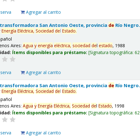
eserva
Agregar al carrito
 transformadora San Antonio Oeste, provincia
de
Río Negro
y
Energía
Eléctrica,
Sociedad
de
l
Estado
.
spañol
enos Aires:
Agua
y
energía
eléctrica,
sociedad
de
l
estado
, 1988
lidad:
Ítems disponibles para préstamo:
Signatura topográfica:
62
eserva
Agregar al carrito
 transformadora San Antonio Oeste, provincia
de
Río Negro
y
Energía
Eléctrica,
Sociedad
de
l
Estado
.
spañol
enos Aires:
Agua
y
Energía
Eléctrica,
Sociedad
de
l
Estado
, 1998
lidad:
Ítems disponibles para préstamo:
Signatura topográfica:
62
eserva
Agregar al carrito