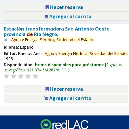
Hacer reserva
Agregar al carrito
Estación transformadora San Antonio Oeste,
provincia
de
Río Negro.
por
Agua
y
Energía
Eléctrica,
Sociedad
de
l
Estado
.
Idioma:
Español
Editor:
Buenos Aires:
Agua
y
Energía
Eléctrica,
Sociedad
de
l
Estado
,
1998
Disponibilidad:
Ítems disponibles para préstamo:
Signatura
topográfica:
621.374.5/A282/v.1
(1).
Hacer reserva
Agregar al carrito