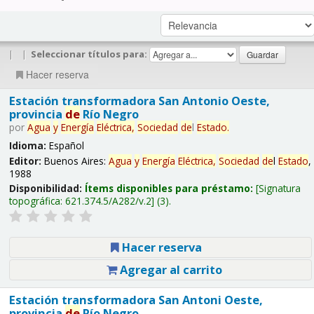
|
|
Seleccionar títulos para:
Hacer reserva
Estación transformadora San Antonio Oeste,
provincia
de
Río Negro
por
Agua
y
Energía
Eléctrica,
Sociedad
de
l
Estado
.
Idioma:
Español
Editor:
Buenos Aires:
Agua
y
Energía
Eléctrica,
Sociedad
de
l
Estado
,
1988
Disponibilidad:
Ítems disponibles para préstamo:
Signatura
topográfica:
621.374.5/A282/v.2
(3).
Hacer reserva
Agregar al carrito
Estación transformadora San Antoni Oeste,
provincia
de
Río Negro