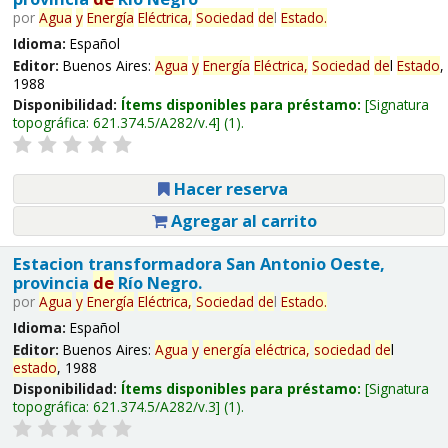
por
Agua
y
Energía
Eléctrica,
Sociedad
de
l
Estado
.
Idioma:
Español
Editor:
Buenos Aires:
Agua
y
Energía
Eléctrica,
Sociedad
de
l
Estado
,
1988
Disponibilidad:
Ítems disponibles para préstamo:
Signatura
topográfica:
621.374.5/A282/v.4
(1).
Hacer reserva
Agregar al carrito
Estacion transformadora San Antonio Oeste,
provincia
de
Río Negro.
por
Agua
y
Energía
Eléctrica,
Sociedad
de
l
Estado
.
Idioma:
Español
Editor:
Buenos Aires:
Agua
y
energía
eléctrica,
sociedad
de
l
estado
, 1988
Disponibilidad:
Ítems disponibles para préstamo:
Signatura
topográfica:
621.374.5/A282/v.3
(1).