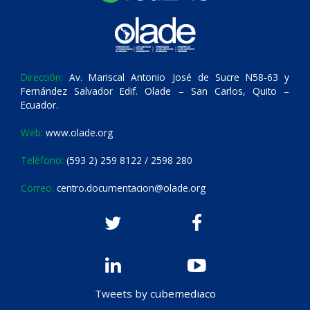
Dirección:
Av. Mariscal Antonio José de Sucre N58-63 y
Fernández Salvador Edif. Olade – San Carlos, Quito –
Ecuador.
Web:
www.olade.org
Teléfono:
(593 2) 259 8122 / 2598 280
Correo:
centro.documentacion@olade.org
Tweets by cubemediaco