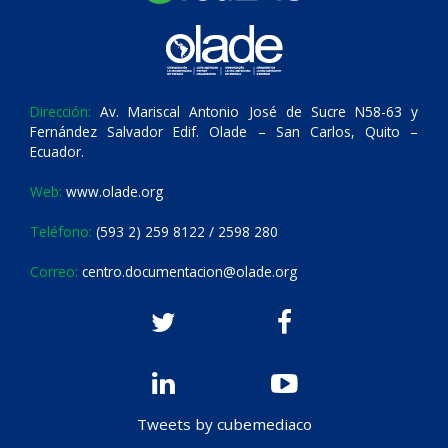
Dirección:
Av. Mariscal Antonio José de Sucre N58-63 y
Fernández Salvador Edif. Olade – San Carlos, Quito –
Ecuador.
Web:
www.olade.org
Teléfono:
(593 2) 259 8122 / 2598 280
Correo:
centro.documentacion@olade.org
Tweets by cubemediaco