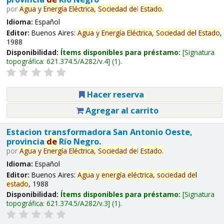
por
Agua
y
Energía
Eléctrica,
Sociedad
de
l
Estado
.
Idioma:
Español
Editor:
Buenos Aires:
Agua
y
Energía
Eléctrica,
Sociedad
de
l
Estado
,
1988
Disponibilidad:
Ítems disponibles para préstamo:
Signatura
topográfica:
621.374.5/A282/v.4
(1).
Hacer reserva
Agregar al carrito
Estacion transformadora San Antonio Oeste,
provincia
de
Río Negro.
por
Agua
y
Energía
Eléctrica,
Sociedad
de
l
Estado
.
Idioma:
Español
Editor:
Buenos Aires:
Agua
y
energía
eléctrica,
sociedad
de
l
estado
, 1988
Disponibilidad:
Ítems disponibles para préstamo:
Signatura
topográfica:
621.374.5/A282/v.3
(1).