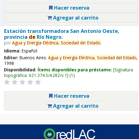
Hacer reserva
Agregar al carrito
Estación transformadora San Antonio Oeste,
provincia
de
Río Negro.
por
Agua
y
Energía
Eléctrica,
Sociedad
de
l
Estado
.
Idioma:
Español
Editor:
Buenos Aires:
Agua
y
Energía
Eléctrica,
Sociedad
de
l
Estado
,
1998
Disponibilidad:
Ítems disponibles para préstamo:
Signatura
topográfica:
621.374.5/A282/v.1
(1).
Hacer reserva
Agregar al carrito