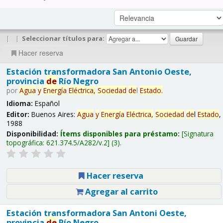
|
|
Seleccionar títulos para:
Hacer reserva
Estación transformadora San Antonio Oeste,
provincia
de
Río Negro
por
Agua
y
Energía
Eléctrica,
Sociedad
de
l
Estado
.
Idioma:
Español
Editor:
Buenos Aires:
Agua
y
Energía
Eléctrica,
Sociedad
de
l
Estado
,
1988
Disponibilidad:
Ítems disponibles para préstamo:
Signatura
topográfica:
621.374.5/A282/v.2
(3).
Hacer reserva
Agregar al carrito
Estación transformadora San Antoni Oeste,
provincia
de
Río Negro