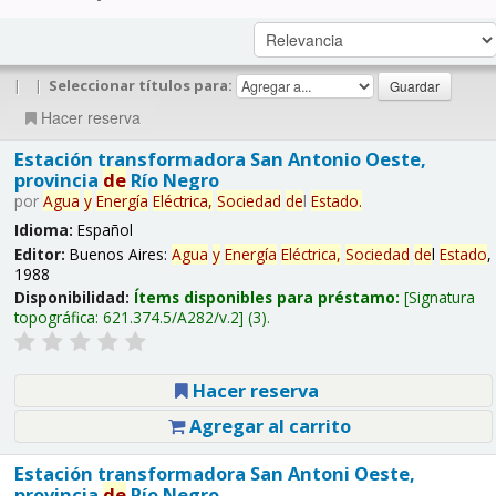
|
|
Seleccionar títulos para:
Hacer reserva
Estación transformadora San Antonio Oeste,
provincia
de
Río Negro
por
Agua
y
Energía
Eléctrica,
Sociedad
de
l
Estado
.
Idioma:
Español
Editor:
Buenos Aires:
Agua
y
Energía
Eléctrica,
Sociedad
de
l
Estado
,
1988
Disponibilidad:
Ítems disponibles para préstamo:
Signatura
topográfica:
621.374.5/A282/v.2
(3).
Hacer reserva
Agregar al carrito
Estación transformadora San Antoni Oeste,
provincia
de
Río Negro