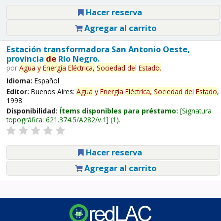
Hacer reserva
Agregar al carrito
Estación transformadora San Antonio Oeste,
provincia
de
Río Negro.
por
Agua
y
Energía
Eléctrica,
Sociedad
de
l
Estado
.
Idioma:
Español
Editor:
Buenos Aires:
Agua
y
Energía
Eléctrica,
Sociedad
de
l
Estado
,
1998
Disponibilidad:
Ítems disponibles para préstamo:
Signatura
topográfica:
621.374.5/A282/v.1
(1).
Hacer reserva
Agregar al carrito