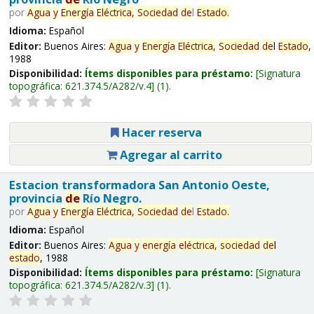
por
Agua
y
Energía
Eléctrica,
Sociedad
de
l
Estado
.
Idioma:
Español
Editor:
Buenos Aires:
Agua
y
Energía
Eléctrica,
Sociedad
de
l
Estado
,
1988
Disponibilidad:
Ítems disponibles para préstamo:
Signatura
topográfica:
621.374.5/A282/v.4
(1).
Hacer reserva
Agregar al carrito
Estacion transformadora San Antonio Oeste,
provincia
de
Río Negro.
por
Agua
y
Energía
Eléctrica,
Sociedad
de
l
Estado
.
Idioma:
Español
Editor:
Buenos Aires:
Agua
y
energía
eléctrica,
sociedad
de
l
estado
, 1988
Disponibilidad:
Ítems disponibles para préstamo:
Signatura
topográfica:
621.374.5/A282/v.3
(1).