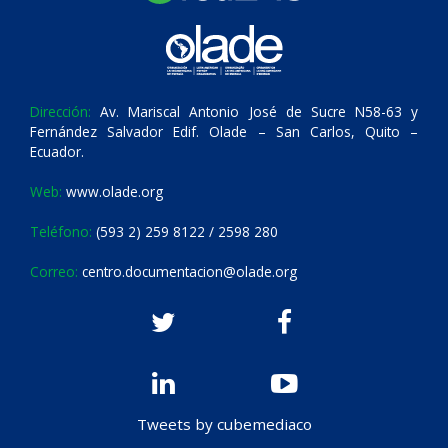
Dirección:
Av. Mariscal Antonio José de Sucre N58-63 y
Fernández Salvador Edif. Olade – San Carlos, Quito –
Ecuador.
Web:
www.olade.org
Teléfono:
(593 2) 259 8122 / 2598 280
Correo:
centro.documentacion@olade.org
Tweets by cubemediaco