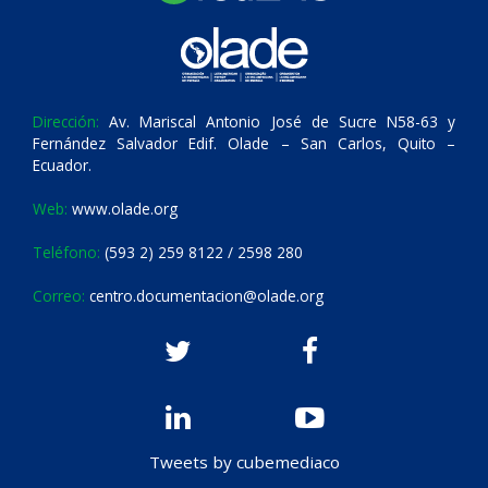
Dirección:
Av. Mariscal Antonio José de Sucre N58-63 y
Fernández Salvador Edif. Olade – San Carlos, Quito –
Ecuador.
Web:
www.olade.org
Teléfono:
(593 2) 259 8122 / 2598 280
Correo:
centro.documentacion@olade.org
Tweets by cubemediaco