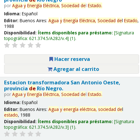
por
Agua
y
Energía
Eléctrica,
Sociedad
de
l
Estado
.
Idioma:
Español
Editor:
Buenos Aires:
Agua
y
Energía
Eléctrica,
Sociedad
de
l
Estado
,
1988
Disponibilidad:
Ítems disponibles para préstamo:
Signatura
topográfica:
621.374.5/A282/v.4
(1).
Hacer reserva
Agregar al carrito
Estacion transformadora San Antonio Oeste,
provincia
de
Río Negro.
por
Agua
y
Energía
Eléctrica,
Sociedad
de
l
Estado
.
Idioma:
Español
Editor:
Buenos Aires:
Agua
y
energía
eléctrica,
sociedad
de
l
estado
, 1988
Disponibilidad:
Ítems disponibles para préstamo:
Signatura
topográfica:
621.374.5/A282/v.3
(1).