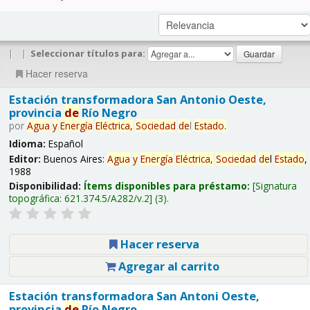
|
|
Seleccionar títulos para:
Hacer reserva
Estación transformadora San Antonio Oeste,
provincia
de
Río Negro
por
Agua
y
Energía
Eléctrica,
Sociedad
de
l
Estado
.
Idioma:
Español
Editor:
Buenos Aires:
Agua
y
Energía
Eléctrica,
Sociedad
de
l
Estado
,
1988
Disponibilidad:
Ítems disponibles para préstamo:
Signatura
topográfica:
621.374.5/A282/v.2
(3).
Hacer reserva
Agregar al carrito
Estación transformadora San Antoni Oeste,
provincia
de
Río Negro