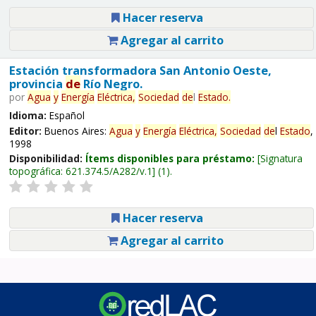
Hacer reserva
Agregar al carrito
Estación transformadora San Antonio Oeste,
provincia
de
Río Negro.
por
Agua
y
Energía
Eléctrica,
Sociedad
de
l
Estado
.
Idioma:
Español
Editor:
Buenos Aires:
Agua
y
Energía
Eléctrica,
Sociedad
de
l
Estado
,
1998
Disponibilidad:
Ítems disponibles para préstamo:
Signatura
topográfica:
621.374.5/A282/v.1
(1).
Hacer reserva
Agregar al carrito