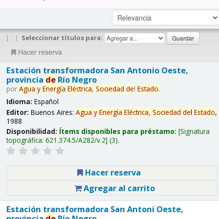
|
|
Seleccionar títulos para:
Hacer reserva
Estación transformadora San Antonio Oeste,
provincia
de
Río Negro
por
Agua
y
Energía
Eléctrica,
Sociedad
de
l
Estado
.
Idioma:
Español
Editor:
Buenos Aires:
Agua
y
Energía
Eléctrica,
Sociedad
de
l
Estado
,
1988
Disponibilidad:
Ítems disponibles para préstamo:
Signatura
topográfica:
621.374.5/A282/v.2
(3).
Hacer reserva
Agregar al carrito
Estación transformadora San Antoni Oeste,
provincia
de
Río Negro