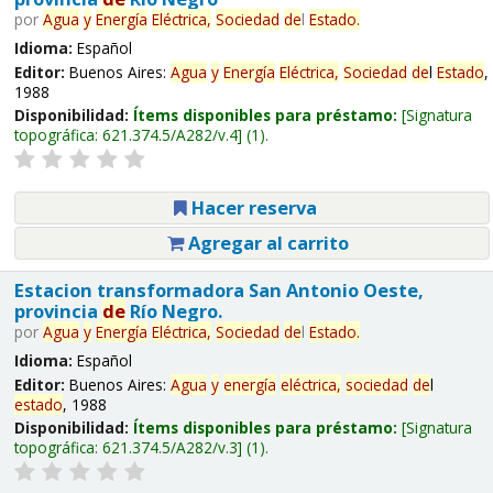
por
Agua
y
Energía
Eléctrica,
Sociedad
de
l
Estado
.
Idioma:
Español
Editor:
Buenos Aires:
Agua
y
Energía
Eléctrica,
Sociedad
de
l
Estado
,
1988
Disponibilidad:
Ítems disponibles para préstamo:
Signatura
topográfica:
621.374.5/A282/v.4
(1).
Hacer reserva
Agregar al carrito
Estacion transformadora San Antonio Oeste,
provincia
de
Río Negro.
por
Agua
y
Energía
Eléctrica,
Sociedad
de
l
Estado
.
Idioma:
Español
Editor:
Buenos Aires:
Agua
y
energía
eléctrica,
sociedad
de
l
estado
, 1988
Disponibilidad:
Ítems disponibles para préstamo:
Signatura
topográfica:
621.374.5/A282/v.3
(1).