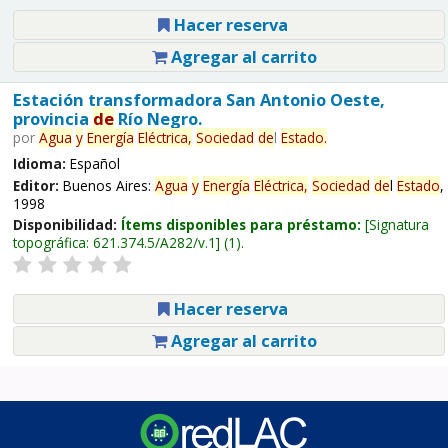
Hacer reserva
Agregar al carrito
Estación transformadora San Antonio Oeste,
provincia
de
Río Negro.
por
Agua
y
Energía
Eléctrica,
Sociedad
de
l
Estado
.
Idioma:
Español
Editor:
Buenos Aires:
Agua
y
Energía
Eléctrica,
Sociedad
de
l
Estado
,
1998
Disponibilidad:
Ítems disponibles para préstamo:
Signatura
topográfica:
621.374.5/A282/v.1
(1).
Hacer reserva
Agregar al carrito