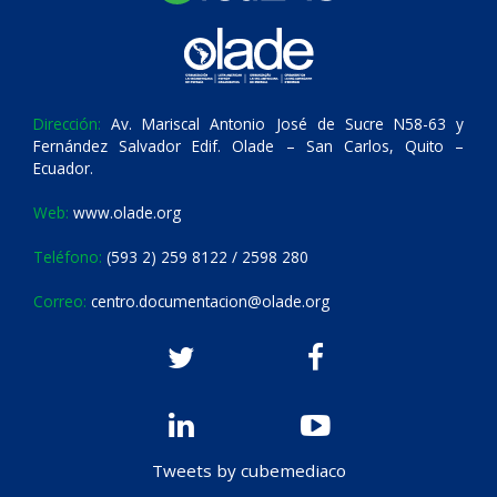
Dirección:
Av. Mariscal Antonio José de Sucre N58-63 y
Fernández Salvador Edif. Olade – San Carlos, Quito –
Ecuador.
Web:
www.olade.org
Teléfono:
(593 2) 259 8122 / 2598 280
Correo:
centro.documentacion@olade.org
Tweets by cubemediaco