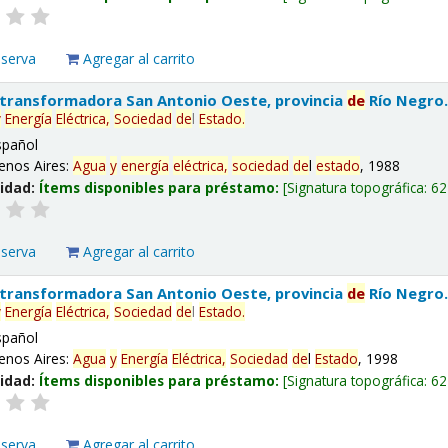
eserva
Agregar al carrito
 transformadora San Antonio Oeste, provincia
de
Río Negro
y
Energía
Eléctrica,
Sociedad
de
l
Estado
.
spañol
enos Aires:
Agua
y
energía
eléctrica,
sociedad
de
l
estado
, 1988
lidad:
Ítems disponibles para préstamo:
Signatura topográfica:
62
eserva
Agregar al carrito
 transformadora San Antonio Oeste, provincia
de
Río Negro
y
Energía
Eléctrica,
Sociedad
de
l
Estado
.
spañol
enos Aires:
Agua
y
Energía
Eléctrica,
Sociedad
de
l
Estado
, 1998
lidad:
Ítems disponibles para préstamo:
Signatura topográfica:
62
eserva
Agregar al carrito