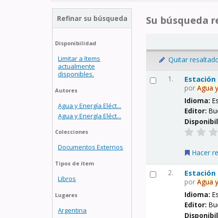
Refinar su búsqueda
Su búsqueda re
Disponibilidad
Limitar a ítems
Quitar resaltad
actualmente
disponibles.
1.
Estación
por
Agua
Autores
Idioma:
E
Agua y Energía Eléct...
Editor:
Bu
Agua y Energía Eléct...
Disponibi
Colecciones
Documentos Externos
Hacer r
Tipos de ítem
2.
Estación
Libros
por
Agua
Idioma:
E
Lugares
Editor:
Bu
Argentina
Disponibi