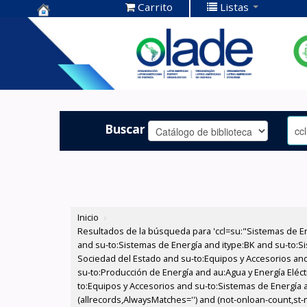
Carrito
Listas
Centro de
Documentación
OLADE -
Buscar
Inicio
›
Resultados de la búsqueda para 'ccl=su:"Sistemas de E
and su-to:Sistemas de Energía and itype:BK and su-to:Si
Sociedad del Estado and su-to:Equipos y Accesorios and
su-to:Producción de Energía and au:Agua y Energía Eléc
to:Equipos y Accesorios and su-to:Sistemas de Energía a
(allrecords,AlwaysMatches='') and (not-onloan-count,st-nu