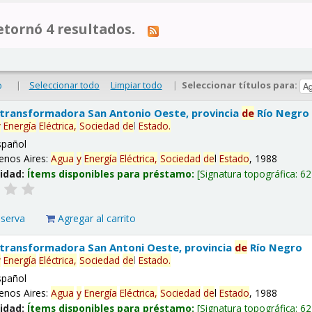
tornó 4 resultados.
|
Seleccionar todo
Limpiar todo
|
Seleccionar títulos para:
o
 transformadora San Antonio Oeste, provincia
de
Río Negro
y
Energía
Eléctrica,
Sociedad
de
l
Estado
.
spañol
enos Aires:
Agua
y
Energía
Eléctrica,
Sociedad
de
l
Estado
, 1988
lidad:
Ítems disponibles para préstamo:
Signatura topográfica:
62
eserva
Agregar al carrito
 transformadora San Antoni Oeste, provincia
de
Río Negro
y
Energía
Eléctrica,
Sociedad
de
l
Estado
.
spañol
enos Aires:
Agua
y
Energía
Eléctrica,
Sociedad
de
l
Estado
, 1988
lidad:
Ítems disponibles para préstamo:
Signatura topográfica:
62