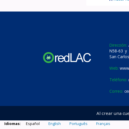
Dirección:
A
N58-63 y 
San Carlos
Web:
www.
Teléfono:
Correo:
ce
Al crear una cu
Idiomas:
Español
English
Português
Français