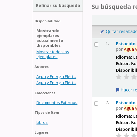
Refinar su búsqueda
Su búsqueda re
Disponibilidad
Mostrando
Quitar resaltad
ejemplares
actualmente
1.
Estación
disponibles
por
Agua
Mostrar todos los
ejemplares
Idioma:
E
Editor:
Bu
Autores
Disponibi
Agua y Energía Eléct...
Agua y Energía Eléct...
Hacer r
Colecciones
2.
Estación
Documentos Externos
por
Agua
Tipos de ítem
Idioma:
E
Libros
Editor:
Bu
Disponibi
Lugares