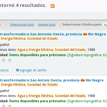
tornó 4 resultados.
|
Seleccionar todo
Limpiar todo
|
Seleccionar títulos para:
o
 transformadora San Antonio Oeste, provincia
de
Río Negro
y
Energía
Eléctrica,
Sociedad
de
l
Estado
.
spañol
enos Aires:
Agua
y
Energía
Eléctrica,
Sociedad
de
l
Estado
, 1988
lidad:
Ítems disponibles para préstamo:
Signatura topográfica:
62
eserva
Agregar al carrito
 transformadora San Antoni Oeste, provincia
de
Río Negro
y
Energía
Eléctrica,
Sociedad
de
l
Estado
.
spañol
enos Aires:
Agua
y
Energía
Eléctrica,
Sociedad
de
l
Estado
, 1988
lidad:
Ítems disponibles para préstamo:
Signatura topográfica:
62