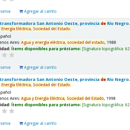
eserva
Agregar al carrito
 transformadora San Antonio Oeste, provincia
de
Río Negro
y
Energía
Eléctrica,
Sociedad
de
l
Estado
.
spañol
enos Aires:
Agua
y
energía
eléctrica,
sociedad
de
l
estado
, 1988
lidad:
Ítems disponibles para préstamo:
Signatura topográfica:
62
eserva
Agregar al carrito
 transformadora San Antonio Oeste, provincia
de
Río Negro
y
Energía
Eléctrica,
Sociedad
de
l
Estado
.
spañol
enos Aires:
Agua
y
Energía
Eléctrica,
Sociedad
de
l
Estado
, 1998
lidad:
Ítems disponibles para préstamo:
Signatura topográfica:
62
eserva
Agregar al carrito