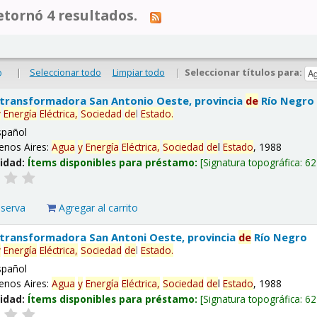
tornó 4 resultados.
|
Seleccionar todo
Limpiar todo
|
Seleccionar títulos para:
o
 transformadora San Antonio Oeste, provincia
de
Río Negro
y
Energía
Eléctrica,
Sociedad
de
l
Estado
.
spañol
enos Aires:
Agua
y
Energía
Eléctrica,
Sociedad
de
l
Estado
, 1988
lidad:
Ítems disponibles para préstamo:
Signatura topográfica:
62
eserva
Agregar al carrito
 transformadora San Antoni Oeste, provincia
de
Río Negro
y
Energía
Eléctrica,
Sociedad
de
l
Estado
.
spañol
enos Aires:
Agua
y
Energía
Eléctrica,
Sociedad
de
l
Estado
, 1988
lidad:
Ítems disponibles para préstamo:
Signatura topográfica:
62