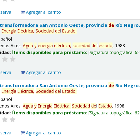
eserva
Agregar al carrito
 transformadora San Antonio Oeste, provincia
de
Río Negro
y
Energía
Eléctrica,
Sociedad
de
l
Estado
.
spañol
enos Aires:
Agua
y
energía
eléctrica,
sociedad
de
l
estado
, 1988
lidad:
Ítems disponibles para préstamo:
Signatura topográfica:
62
eserva
Agregar al carrito
 transformadora San Antonio Oeste, provincia
de
Río Negro
y
Energía
Eléctrica,
Sociedad
de
l
Estado
.
spañol
enos Aires:
Agua
y
Energía
Eléctrica,
Sociedad
de
l
Estado
, 1998
lidad:
Ítems disponibles para préstamo:
Signatura topográfica:
62
eserva
Agregar al carrito