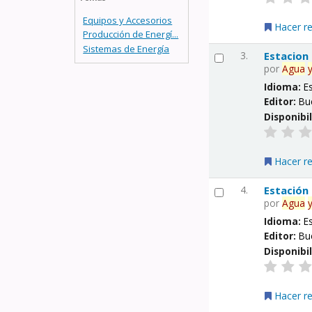
Equipos y Accesorios
Hacer r
Producción de Energí...
Sistemas de Energía
3.
Estacion
por
Agua
Idioma:
E
Editor:
Bu
Disponibi
Hacer r
4.
Estación
por
Agua
Idioma:
E
Editor:
Bu
Disponibi
Hacer r