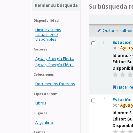
Refinar su búsqueda
Su búsqueda re
Disponibilidad
Limitar a ítems
Quitar resaltad
actualmente
disponibles.
1.
Estación
por
Agua
Autores
Idioma:
E
Agua y Energía Eléct...
Editor:
Bu
Agua y Energía Eléct...
Disponibi
Colecciones
Documentos Externos
Hacer r
Tipos de ítem
2.
Estación
Libros
por
Agua
Idioma:
E
Lugares
Editor:
Bu
Argentina
Disponibi
Temas