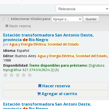
|
|
Seleccionar títulos para:
Hacer reserva
Estación transformadora San Antonio Oeste,
provincia
de
Río Negro
por
Agua
y
Energía
Eléctrica,
Sociedad
de
l
Estado
.
Idioma:
Español
Editor:
Buenos Aires:
Agua
y
Energía
Eléctrica,
Sociedad
de
l
Estado
,
1988
Disponibilidad:
Ítems disponibles para préstamo:
Signatura
topográfica:
621.374.5/A282/v.2
(3).
Hacer reserva
Agregar al carrito
Estación transformadora San Antoni Oeste,
provincia
de
Río Negro