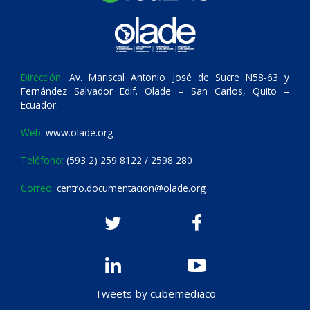
Dirección:
Av. Mariscal Antonio José de Sucre N58-63 y
Fernández Salvador Edif. Olade – San Carlos, Quito –
Ecuador.
Web:
www.olade.org
Teléfono:
(593 2) 259 8122 / 2598 280
Correo:
centro.documentacion@olade.org
Tweets by cubemediaco