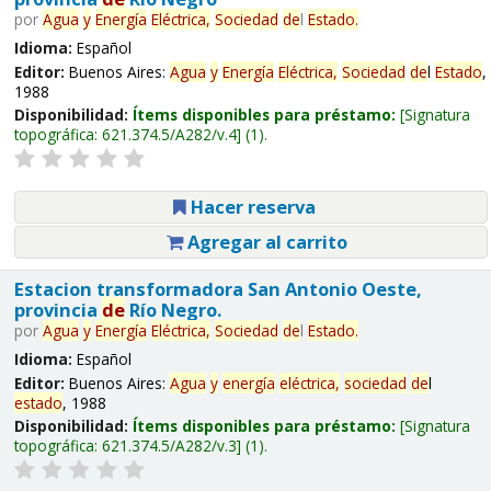
por
Agua
y
Energía
Eléctrica,
Sociedad
de
l
Estado
.
Idioma:
Español
Editor:
Buenos Aires:
Agua
y
Energía
Eléctrica,
Sociedad
de
l
Estado
,
1988
Disponibilidad:
Ítems disponibles para préstamo:
Signatura
topográfica:
621.374.5/A282/v.4
(1).
Hacer reserva
Agregar al carrito
Estacion transformadora San Antonio Oeste,
provincia
de
Río Negro.
por
Agua
y
Energía
Eléctrica,
Sociedad
de
l
Estado
.
Idioma:
Español
Editor:
Buenos Aires:
Agua
y
energía
eléctrica,
sociedad
de
l
estado
, 1988
Disponibilidad:
Ítems disponibles para préstamo:
Signatura
topográfica:
621.374.5/A282/v.3
(1).