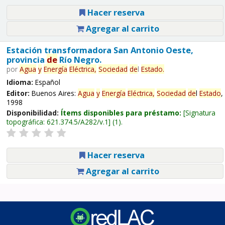
Hacer reserva
Agregar al carrito
Estación transformadora San Antonio Oeste,
provincia
de
Río Negro.
por
Agua
y
Energía
Eléctrica,
Sociedad
de
l
Estado
.
Idioma:
Español
Editor:
Buenos Aires:
Agua
y
Energía
Eléctrica,
Sociedad
de
l
Estado
,
1998
Disponibilidad:
Ítems disponibles para préstamo:
Signatura
topográfica:
621.374.5/A282/v.1
(1).
Hacer reserva
Agregar al carrito