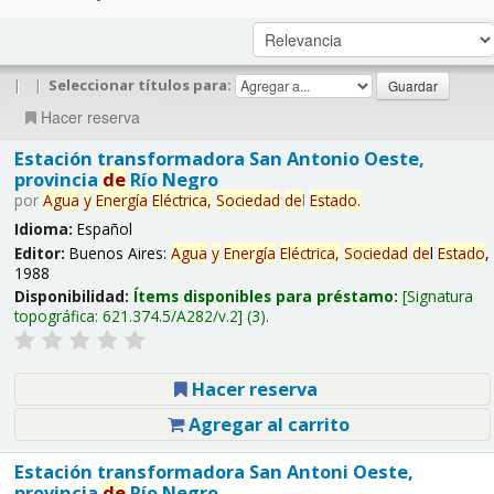
|
|
Seleccionar títulos para:
Hacer reserva
Estación transformadora San Antonio Oeste,
provincia
de
Río Negro
por
Agua
y
Energía
Eléctrica,
Sociedad
de
l
Estado
.
Idioma:
Español
Editor:
Buenos Aires:
Agua
y
Energía
Eléctrica,
Sociedad
de
l
Estado
,
1988
Disponibilidad:
Ítems disponibles para préstamo:
Signatura
topográfica:
621.374.5/A282/v.2
(3).
Hacer reserva
Agregar al carrito
Estación transformadora San Antoni Oeste,
provincia
de
Río Negro