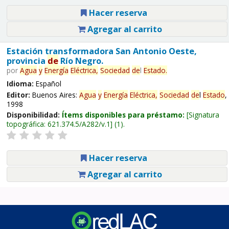
Hacer reserva
Agregar al carrito
Estación transformadora San Antonio Oeste,
provincia
de
Río Negro.
por
Agua
y
Energía
Eléctrica,
Sociedad
de
l
Estado
.
Idioma:
Español
Editor:
Buenos Aires:
Agua
y
Energía
Eléctrica,
Sociedad
de
l
Estado
,
1998
Disponibilidad:
Ítems disponibles para préstamo:
Signatura
topográfica:
621.374.5/A282/v.1
(1).
Hacer reserva
Agregar al carrito