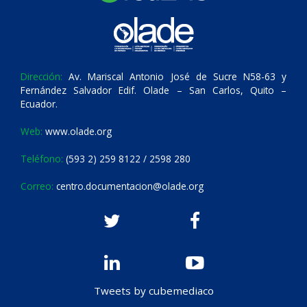
Dirección:
Av. Mariscal Antonio José de Sucre N58-63 y
Fernández Salvador Edif. Olade – San Carlos, Quito –
Ecuador.
Web:
www.olade.org
Teléfono:
(593 2) 259 8122 / 2598 280
Correo:
centro.documentacion@olade.org
Tweets by cubemediaco