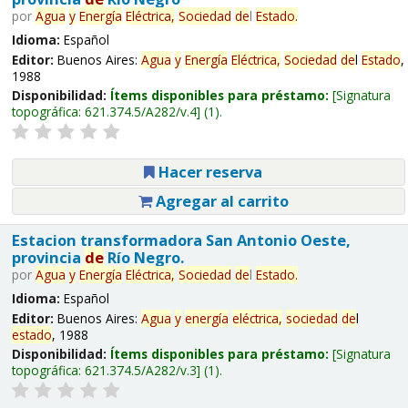
por
Agua
y
Energía
Eléctrica,
Sociedad
de
l
Estado
.
Idioma:
Español
Editor:
Buenos Aires:
Agua
y
Energía
Eléctrica,
Sociedad
de
l
Estado
,
1988
Disponibilidad:
Ítems disponibles para préstamo:
Signatura
topográfica:
621.374.5/A282/v.4
(1).
Hacer reserva
Agregar al carrito
Estacion transformadora San Antonio Oeste,
provincia
de
Río Negro.
por
Agua
y
Energía
Eléctrica,
Sociedad
de
l
Estado
.
Idioma:
Español
Editor:
Buenos Aires:
Agua
y
energía
eléctrica,
sociedad
de
l
estado
, 1988
Disponibilidad:
Ítems disponibles para préstamo:
Signatura
topográfica:
621.374.5/A282/v.3
(1).