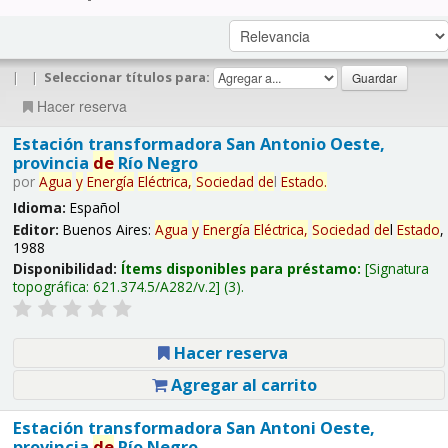
|
|
Seleccionar títulos para:
Hacer reserva
Estación transformadora San Antonio Oeste,
provincia
de
Río Negro
por
Agua
y
Energía
Eléctrica,
Sociedad
de
l
Estado
.
Idioma:
Español
Editor:
Buenos Aires:
Agua
y
Energía
Eléctrica,
Sociedad
de
l
Estado
,
1988
Disponibilidad:
Ítems disponibles para préstamo:
Signatura
topográfica:
621.374.5/A282/v.2
(3).
Hacer reserva
Agregar al carrito
Estación transformadora San Antoni Oeste,
provincia
de
Río Negro