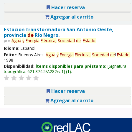
Hacer reserva
Agregar al carrito
Estación transformadora San Antonio Oeste,
provincia
de
Río Negro.
por
Agua
y
Energía
Eléctrica,
Sociedad
de
l
Estado
.
Idioma:
Español
Editor:
Buenos Aires:
Agua
y
Energía
Eléctrica,
Sociedad
de
l
Estado
,
1998
Disponibilidad:
Ítems disponibles para préstamo:
Signatura
topográfica:
621.374.5/A282/v.1
(1).
Hacer reserva
Agregar al carrito