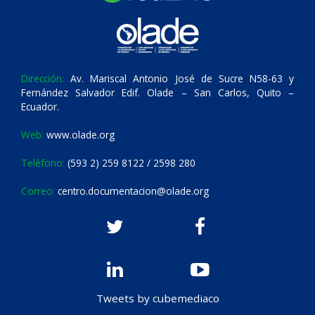
Dirección:
Av. Mariscal Antonio José de Sucre N58-63 y
Fernández Salvador Edif. Olade – San Carlos, Quito –
Ecuador.
Web:
www.olade.org
Teléfono:
(593 2) 259 8122 / 2598 280
Correo:
centro.documentacion@olade.org
Tweets by cubemediaco