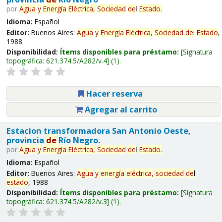
por
Agua
y
Energía
Eléctrica,
Sociedad
de
l
Estado
.
Idioma:
Español
Editor:
Buenos Aires:
Agua
y
Energía
Eléctrica,
Sociedad
de
l
Estado
,
1988
Disponibilidad:
Ítems disponibles para préstamo:
Signatura
topográfica:
621.374.5/A282/v.4
(1).
Hacer reserva
Agregar al carrito
Estacion transformadora San Antonio Oeste,
provincia
de
Río Negro.
por
Agua
y
Energía
Eléctrica,
Sociedad
de
l
Estado
.
Idioma:
Español
Editor:
Buenos Aires:
Agua
y
energía
eléctrica,
sociedad
de
l
estado
, 1988
Disponibilidad:
Ítems disponibles para préstamo:
Signatura
topográfica:
621.374.5/A282/v.3
(1).