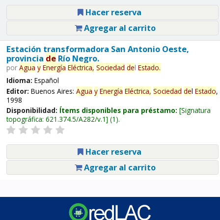
Hacer reserva
Agregar al carrito
Estación transformadora San Antonio Oeste,
provincia
de
Río Negro.
por
Agua
y
Energía
Eléctrica,
Sociedad
de
l
Estado
.
Idioma:
Español
Editor:
Buenos Aires:
Agua
y
Energía
Eléctrica,
Sociedad
de
l
Estado
,
1998
Disponibilidad:
Ítems disponibles para préstamo:
Signatura
topográfica:
621.374.5/A282/v.1
(1).
Hacer reserva
Agregar al carrito