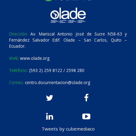
Dirección:
Av. Mariscal Antonio José de Sucre N58-63 y
Fernández Salvador Edif. Olade – San Carlos, Quito –
Ecuador.
Web:
www.olade.org
Teléfono:
(593 2) 259 8122 / 2598 280
Correo:
centro.documentacion@olade.org
Tweets by cubemediaco