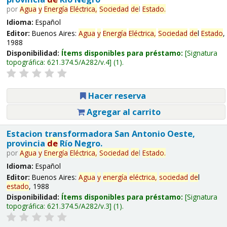
por
Agua
y
Energía
Eléctrica,
Sociedad
de
l
Estado
.
Idioma:
Español
Editor:
Buenos Aires:
Agua
y
Energía
Eléctrica,
Sociedad
de
l
Estado
,
1988
Disponibilidad:
Ítems disponibles para préstamo:
Signatura
topográfica:
621.374.5/A282/v.4
(1).
Hacer reserva
Agregar al carrito
Estacion transformadora San Antonio Oeste,
provincia
de
Río Negro.
por
Agua
y
Energía
Eléctrica,
Sociedad
de
l
Estado
.
Idioma:
Español
Editor:
Buenos Aires:
Agua
y
energía
eléctrica,
sociedad
de
l
estado
, 1988
Disponibilidad:
Ítems disponibles para préstamo:
Signatura
topográfica:
621.374.5/A282/v.3
(1).