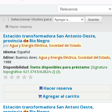
|
|
Seleccionar títulos para:
Hacer reserva
Estación transformadora San Antonio Oeste,
provincia
de
Río Negro
por
Agua
y
Energía
Eléctrica,
Sociedad
de
l
Estado
.
Idioma:
Español
Editor:
Buenos Aires:
Agua
y
Energía
Eléctrica,
Sociedad
de
l
Estado
,
1988
Disponibilidad:
Ítems disponibles para préstamo:
Signatura
topográfica:
621.374.5/A282/v.2
(3).
Hacer reserva
Agregar al carrito
Estación transformadora San Antoni Oeste,
provincia
de
Río Negro