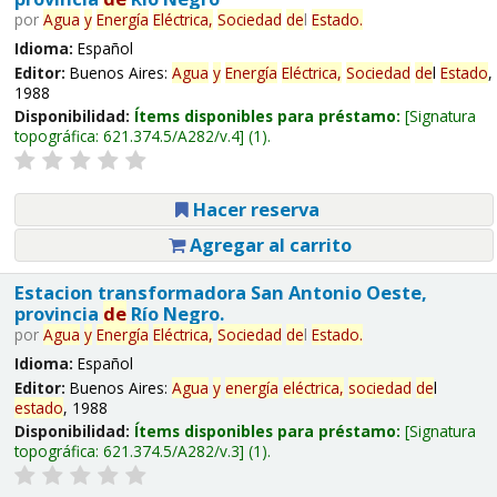
por
Agua
y
Energía
Eléctrica,
Sociedad
de
l
Estado
.
Idioma:
Español
Editor:
Buenos Aires:
Agua
y
Energía
Eléctrica,
Sociedad
de
l
Estado
,
1988
Disponibilidad:
Ítems disponibles para préstamo:
Signatura
topográfica:
621.374.5/A282/v.4
(1).
Hacer reserva
Agregar al carrito
Estacion transformadora San Antonio Oeste,
provincia
de
Río Negro.
por
Agua
y
Energía
Eléctrica,
Sociedad
de
l
Estado
.
Idioma:
Español
Editor:
Buenos Aires:
Agua
y
energía
eléctrica,
sociedad
de
l
estado
, 1988
Disponibilidad:
Ítems disponibles para préstamo:
Signatura
topográfica:
621.374.5/A282/v.3
(1).