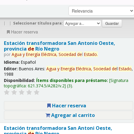
|
|
Seleccionar títulos para:
Hacer reserva
Estación transformadora San Antonio Oeste,
provincia
de
Río Negro
por
Agua
y
Energía
Eléctrica,
Sociedad
de
l
Estado
.
Idioma:
Español
Editor:
Buenos Aires:
Agua
y
Energía
Eléctrica,
Sociedad
de
l
Estado
,
1988
Disponibilidad:
Ítems disponibles para préstamo:
Signatura
topográfica:
621.374.5/A282/v.2
(3).
Hacer reserva
Agregar al carrito
Estación transformadora San Antoni Oeste,
provincia
de
Río Negro