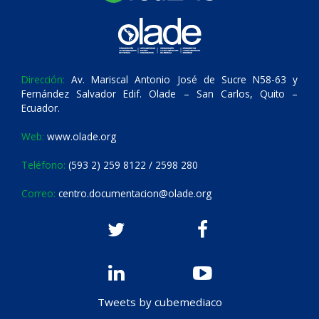
Dirección:
Av. Mariscal Antonio José de Sucre N58-63 y
Fernández Salvador Edif. Olade – San Carlos, Quito –
Ecuador.
Web:
www.olade.org
Teléfono:
(593 2) 259 8122 / 2598 280
Correo:
centro.documentacion@olade.org
Tweets by cubemediaco