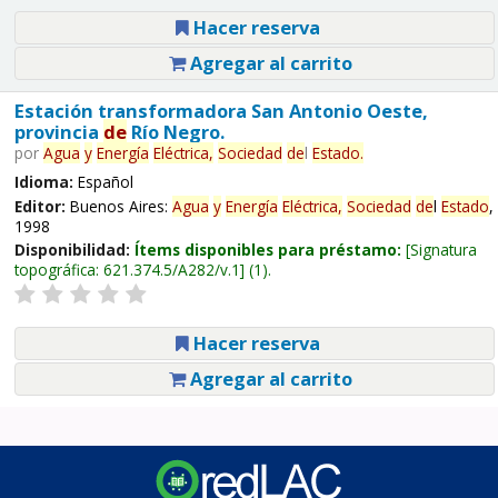
Hacer reserva
Agregar al carrito
Estación transformadora San Antonio Oeste,
provincia
de
Río Negro.
por
Agua
y
Energía
Eléctrica,
Sociedad
de
l
Estado
.
Idioma:
Español
Editor:
Buenos Aires:
Agua
y
Energía
Eléctrica,
Sociedad
de
l
Estado
,
1998
Disponibilidad:
Ítems disponibles para préstamo:
Signatura
topográfica:
621.374.5/A282/v.1
(1).
Hacer reserva
Agregar al carrito