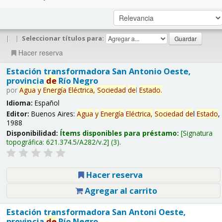
|
|
Seleccionar títulos para:
Hacer reserva
Estación transformadora San Antonio Oeste,
provincia
de
Río Negro
por
Agua
y
Energía
Eléctrica,
Sociedad
de
l
Estado
.
Idioma:
Español
Editor:
Buenos Aires:
Agua
y
Energía
Eléctrica,
Sociedad
de
l
Estado
,
1988
Disponibilidad:
Ítems disponibles para préstamo:
Signatura
topográfica:
621.374.5/A282/v.2
(3).
Hacer reserva
Agregar al carrito
Estación transformadora San Antoni Oeste,
provincia
de
Río Negro