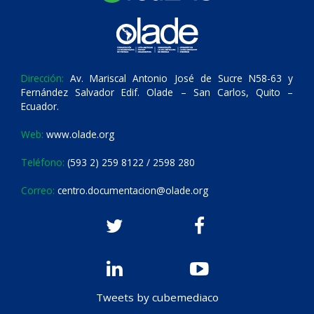
Dirección:
Av. Mariscal Antonio José de Sucre N58-63 y
Fernández Salvador Edif. Olade – San Carlos, Quito –
Ecuador.
Web:
www.olade.org
Teléfono:
(593 2) 259 8122 / 2598 280
Correo:
centro.documentacion@olade.org
Tweets by cubemediaco