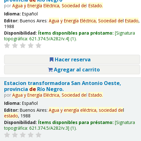
por
Agua
y
Energía
Eléctrica,
Sociedad
de
l
Estado
.
Idioma:
Español
Editor:
Buenos Aires:
Agua
y
Energía
Eléctrica,
Sociedad
de
l
Estado
,
1988
Disponibilidad:
Ítems disponibles para préstamo:
Signatura
topográfica:
621.374.5/A282/v.4
(1).
Hacer reserva
Agregar al carrito
Estacion transformadora San Antonio Oeste,
provincia
de
Río Negro.
por
Agua
y
Energía
Eléctrica,
Sociedad
de
l
Estado
.
Idioma:
Español
Editor:
Buenos Aires:
Agua
y
energía
eléctrica,
sociedad
de
l
estado
, 1988
Disponibilidad:
Ítems disponibles para préstamo:
Signatura
topográfica:
621.374.5/A282/v.3
(1).