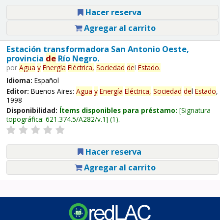
Hacer reserva
Agregar al carrito
Estación transformadora San Antonio Oeste,
provincia
de
Río Negro.
por
Agua
y
Energía
Eléctrica,
Sociedad
de
l
Estado
.
Idioma:
Español
Editor:
Buenos Aires:
Agua
y
Energía
Eléctrica,
Sociedad
de
l
Estado
,
1998
Disponibilidad:
Ítems disponibles para préstamo:
Signatura
topográfica:
621.374.5/A282/v.1
(1).
Hacer reserva
Agregar al carrito