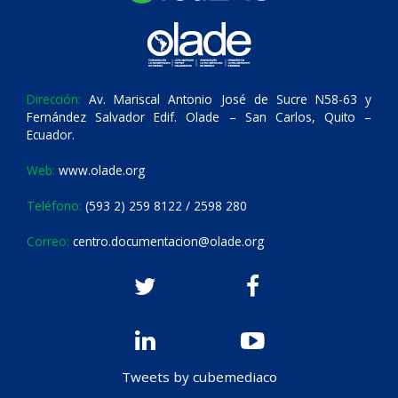
Dirección:
Av. Mariscal Antonio José de Sucre N58-63 y
Fernández Salvador Edif. Olade – San Carlos, Quito –
Ecuador.
Web:
www.olade.org
Teléfono:
(593 2) 259 8122 / 2598 280
Correo:
centro.documentacion@olade.org
Tweets by cubemediaco