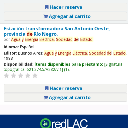
Hacer reserva
Agregar al carrito
Estación transformadora San Antonio Oeste,
provincia
de
Río Negro.
por
Agua
y
Energía
Eléctrica,
Sociedad
de
l
Estado
.
Idioma:
Español
Editor:
Buenos Aires:
Agua
y
Energía
Eléctrica,
Sociedad
de
l
Estado
,
1998
Disponibilidad:
Ítems disponibles para préstamo:
Signatura
topográfica:
621.374.5/A282/v.1
(1).
Hacer reserva
Agregar al carrito