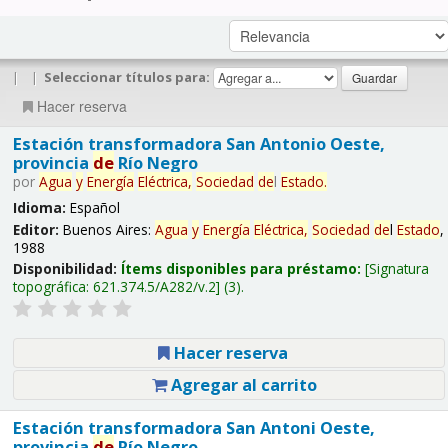
|
|
Seleccionar títulos para:
Hacer reserva
Estación transformadora San Antonio Oeste,
provincia
de
Río Negro
por
Agua
y
Energía
Eléctrica,
Sociedad
de
l
Estado
.
Idioma:
Español
Editor:
Buenos Aires:
Agua
y
Energía
Eléctrica,
Sociedad
de
l
Estado
,
1988
Disponibilidad:
Ítems disponibles para préstamo:
Signatura
topográfica:
621.374.5/A282/v.2
(3).
Hacer reserva
Agregar al carrito
Estación transformadora San Antoni Oeste,
provincia
de
Río Negro