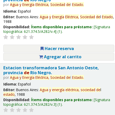
por
Agua
y
Energía
Eléctrica,
Sociedad
de
l
Estado
.
Idioma:
Español
Editor:
Buenos Aires:
Agua
y
Energía
Eléctrica,
Sociedad
de
l
Estado
,
1988
Disponibilidad:
Ítems disponibles para préstamo:
Signatura
topográfica:
621.374.5/A282/v.4
(1).
Hacer reserva
Agregar al carrito
Estacion transformadora San Antonio Oeste,
provincia
de
Río Negro.
por
Agua
y
Energía
Eléctrica,
Sociedad
de
l
Estado
.
Idioma:
Español
Editor:
Buenos Aires:
Agua
y
energía
eléctrica,
sociedad
de
l
estado
, 1988
Disponibilidad:
Ítems disponibles para préstamo:
Signatura
topográfica:
621.374.5/A282/v.3
(1).